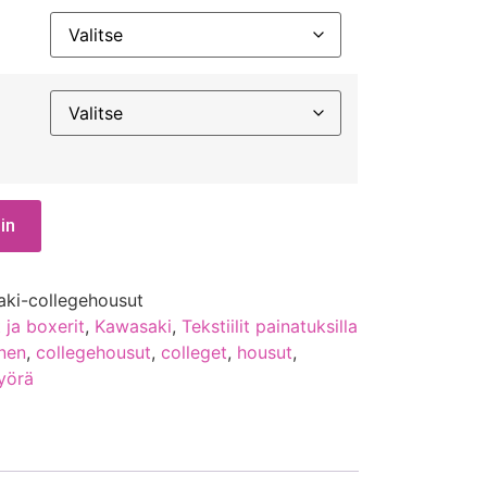
in
ki-collegehousut
 ja boxerit
,
Kawasaki
,
Tekstiilit painatuksilla
inen
,
collegehousut
,
colleget
,
housut
,
yörä