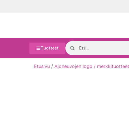
Tuotteet
Etusivu
/
Ajoneuvojen logo / merkkituottee