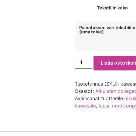
Tekstiilin koko
Painatuksen väri tekstiiliin
(oma toive)
Lisää ostoskori
Tuotetunnus (SKU):
kawasa
Osastot:
Aikuisten colleget
Avainsanat tuotteelle
aiku
kawasaki
,
lapsi
,
moottorip