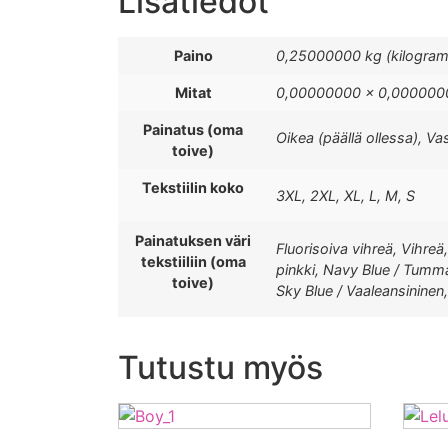
Lisätiedot
Paino
0,25000000 kg (kilogra
Mitat
0,00000000 × 0,0000000
Painatus (oma
Oikea (päällä ollessa), Va
toive)
Tekstiilin koko
3XL, 2XL, XL, L, M, S
Painatuksen väri
Fluorisoiva vihreä, Vihreä
tekstiiliin (oma
pinkki, Navy Blue / Tumman
toive)
Sky Blue / Vaaleansininen
Tutustu myös