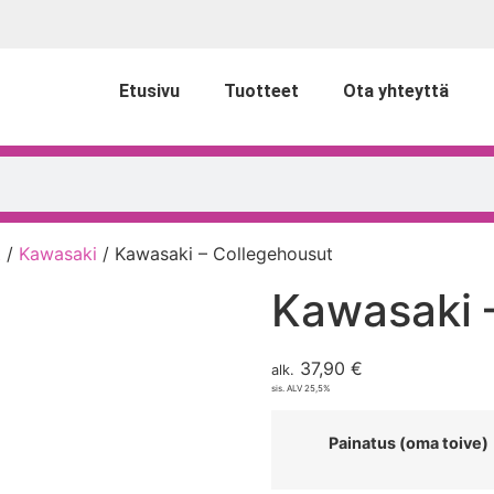
Etusivu
Tuotteet
Ota yhteyttä
t
/
Kawasaki
/ Kawasaki – Collegehousut
Kawasaki 
37,90
€
alk.
sis. ALV 25,5%
Painatus (oma toive)