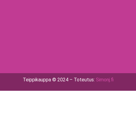
Teippikauppa © 2024 – Toteutus:
Simonj.fi