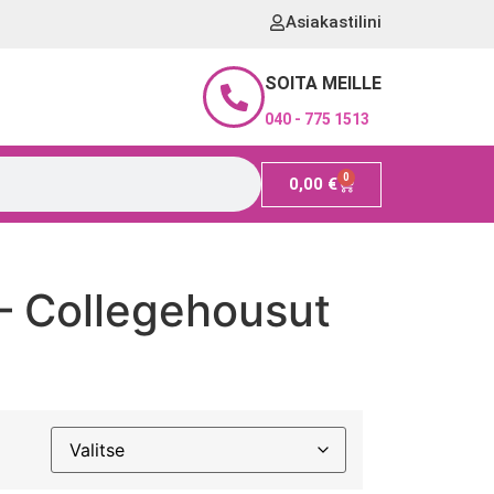
Asiakastilini
SOITA MEILLE
040 - 775 1513
0
0,00
€
– Collegehousut