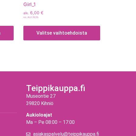
Girl_1
6,00
€
alk.
sis. ALV 25,5%
a
Valitse vaihtoehdoista
Teippikauppa.fi
Museontie 27
39820 Kihniö
Aukioloajat
Ma – Pe 08:00 – 17:00
asiakaspalvelu@teippikauppa.fi