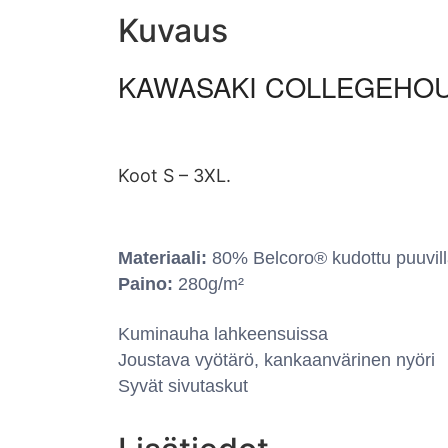
Kuvaus
KAWASAKI COLLEGEHOU
Koot S – 3XL.
Materiaali:
80% Belcoro® kudottu puuvill
Paino:
280g/m²
Kuminauha lahkeensuissa
Joustava vyötärö, kankaanvärinen nyöri
Syvät sivutaskut