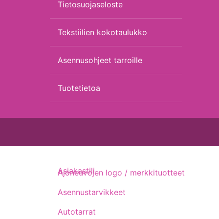
Tietosuojaseloste
Tekstiilien kokotaulukko
Asennusohjeet tarroille
Tuotetietoa
Asiakastili
Ajoneuvojen logo / merkkituotteet
Asennustarvikkeet
Autotarrat