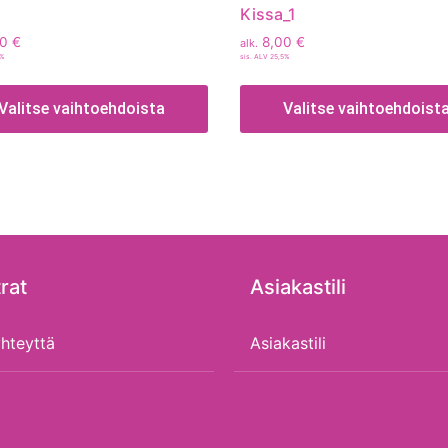
Kissa_1
00
€
8,00
€
alk.
5%
sis. ALV 25,5%
Valitse vaihtoehdoista
Valitse vaihtoehdoist
rat
Asiakastili
hteyttä
Asiakastili