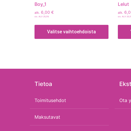
Boy_1
Lelut
6,00
€
6,
alk.
alk.
sis. ALV 25,5%
sis. ALV 25,
Valitse vaihtoehdoista
Tietoa
Ekst
Toimitusehdot
Ota y
Maksutavat