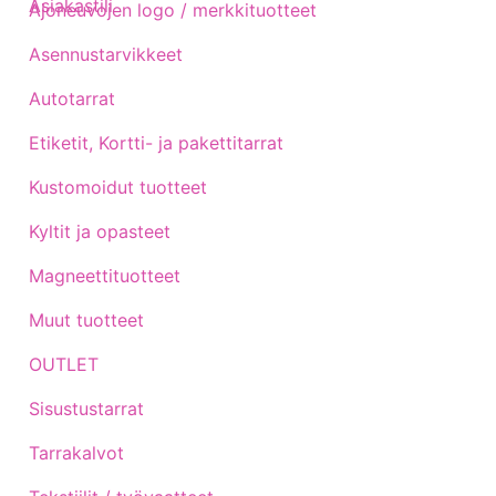
Asiakastili
Ajoneuvojen logo / merkkituotteet
Asennustarvikkeet
Autotarrat
Etiketit, Kortti- ja pakettitarrat
Kustomoidut tuotteet
Kyltit ja opasteet
Magneettituotteet
Muut tuotteet
OUTLET
Sisustustarrat
Tarrakalvot