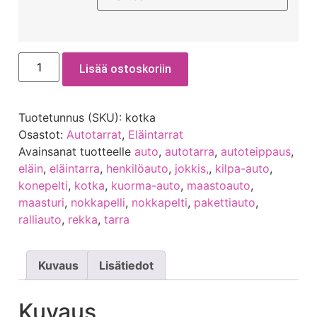
Lisää ostoskoriin
Tuotetunnus (SKU):
kotka
Osastot:
Autotarrat
,
Eläintarrat
Avainsanat tuotteelle
auto
,
autotarra
,
autoteippaus
,
eläin
,
eläintarra
,
henkilöauto
,
jokkis,
,
kilpa-auto
,
konepelti
,
kotka
,
kuorma-auto
,
maastoauto
,
maasturi
,
nokkapelli
,
nokkapelti
,
pakettiauto
,
ralliauto
,
rekka
,
tarra
Kuvaus
Lisätiedot
Kuvaus