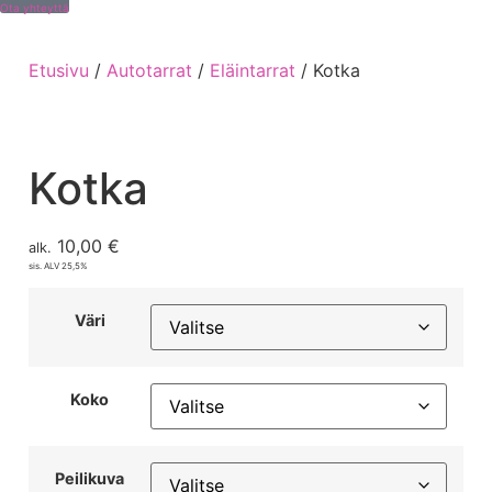
Ota yhteyttä
Etusivu
/
Autotarrat
/
Eläintarrat
/ Kotka
Kotka
10,00
€
alk.
sis. ALV 25,5%
Väri
Koko
Peilikuva