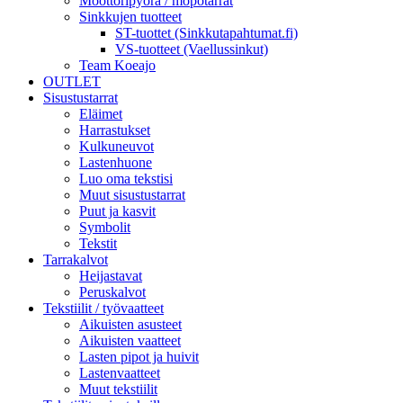
Moottoripyörä / mopotarrat
Sinkkujen tuotteet
ST-tuottet (Sinkkutapahtumat.fi)
VS-tuotteet (Vaellussinkut)
Team Koeajo
OUTLET
Sisustustarrat
Eläimet
Harrastukset
Kulkuneuvot
Lastenhuone
Luo oma tekstisi
Muut sisustustarrat
Puut ja kasvit
Symbolit
Tekstit
Tarrakalvot
Heijastavat
Peruskalvot
Tekstiilit / työvaatteet
Aikuisten asusteet
Aikuisten vaatteet
Lasten pipot ja huivit
Lastenvaatteet
Muut tekstiilit