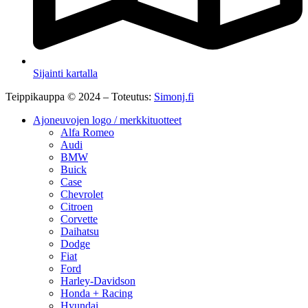
Sijainti kartalla
Teippikauppa © 2024 – Toteutus:
Simonj.fi
Ajoneuvojen logo / merkkituotteet
Alfa Romeo
Audi
BMW
Buick
Case
Chevrolet
Citroen
Corvette
Daihatsu
Dodge
Fiat
Ford
Harley-Davidson
Honda + Racing
Hyundai