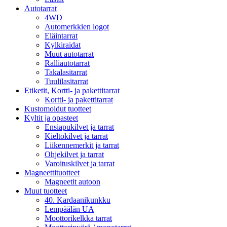
Autotarrat
4WD
Automerkkien logot
Eläintarrat
Kylkiraidat
Muut autotarrat
Ralliautotarrat
Takalasitarrat
Tuulilasitarrat
Etiketit, Kortti- ja pakettitarrat
Kortti- ja pakettitarrat
Kustomoidut tuotteet
Kyltit ja opasteet
Ensiapukilvet ja tarrat
Kieltokilvet ja tarrat
Liikennemerkit ja tarrat
Ohjekilvet ja tarrat
Varoituskilvet ja tarrat
Magneettituotteet
Magneetit autoon
Muut tuotteet
40. Kardaanikunkku
Lempäälän UA
Moottorikelkka tarrat