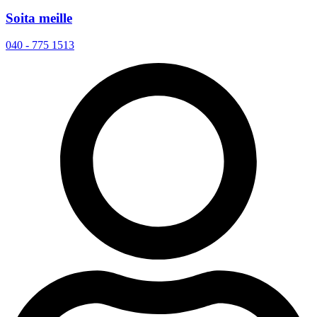
Soita meille
040 - 775 1513