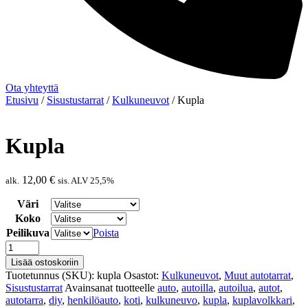
Ota yhteyttä
Etusivu
/
Sisustustarrat
/
Kulkuneuvot
/ Kupla
Kupla
12,00
€
alk.
sis. ALV 25,5%
Väri
Koko
Peilikuva
Poista
Kupla
määrä
Lisää ostoskoriin
Tuotetunnus (SKU):
kupla
Osastot:
Kulkuneuvot
,
Muut autotarrat
,
Sisustustarrat
Avainsanat tuotteelle
auto
,
autoilla
,
autoilua
,
autot
,
autotarra
,
diy
,
henkilöauto
,
koti
,
kulkuneuvo
,
kupla
,
kuplavolkkari
,