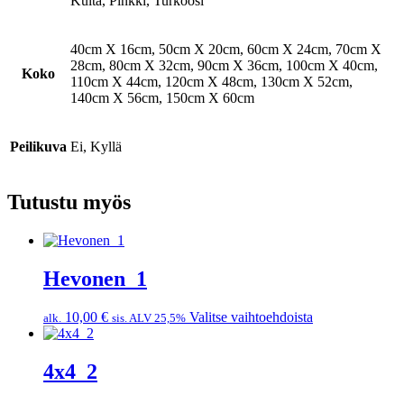
Kulta, Pinkki, Turkoosi
40cm X 16cm, 50cm X 20cm, 60cm X 24cm, 70cm X
28cm, 80cm X 32cm, 90cm X 36cm, 100cm X 40cm,
Koko
110cm X 44cm, 120cm X 48cm, 130cm X 52cm,
140cm X 56cm, 150cm X 60cm
Peilikuva
Ei, Kyllä
Tutustu myös
Hevonen_1
Tällä
10,00
€
Valitse vaihtoehdoista
alk.
sis. ALV 25,5%
tuotteella
on
useampi
4x4_2
muunnelma.
Voit