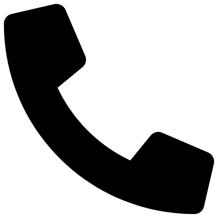
Mene
sisältöön