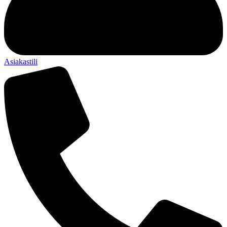
Asiakastili