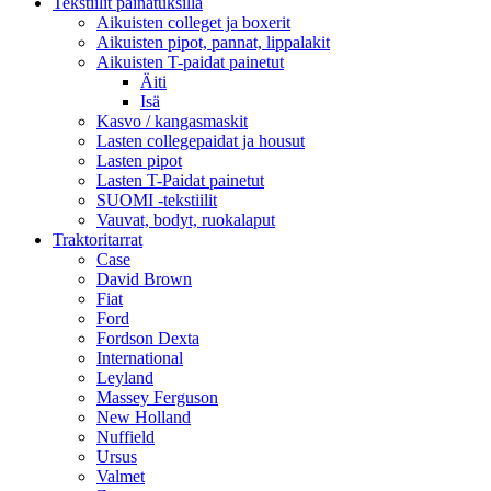
Tekstiilit painatuksilla
Aikuisten colleget ja boxerit
Aikuisten pipot, pannat, lippalakit
Aikuisten T-paidat painetut
Äiti
Isä
Kasvo / kangasmaskit
Lasten collegepaidat ja housut
Lasten pipot
Lasten T-Paidat painetut
SUOMI -tekstiilit
Vauvat, bodyt, ruokalaput
Traktoritarrat
Case
David Brown
Fiat
Ford
Fordson Dexta
International
Leyland
Massey Ferguson
New Holland
Nuffield
Ursus
Valmet