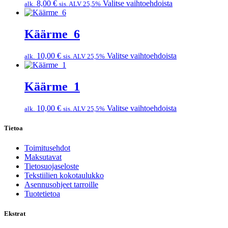
Tällä
8,00
€
Valitse vaihtoehdoista
alk.
sis. ALV 25,5%
tehdä
tuotteella
valinnat
on
tuotteen
useampi
Käärme_6
sivulla.
muunnelma.
Voit
Tällä
10,00
€
Valitse vaihtoehdoista
alk.
sis. ALV 25,5%
tehdä
tuotteella
valinnat
on
tuotteen
useampi
Käärme_1
sivulla.
muunnelma.
Voit
Tällä
10,00
€
Valitse vaihtoehdoista
alk.
sis. ALV 25,5%
tehdä
tuotteella
valinnat
on
Tietoa
tuotteen
useampi
sivulla.
muunnelma.
Toimitusehdot
Voit
Maksutavat
tehdä
Tietosuojaseloste
valinnat
Tekstiilien kokotaulukko
tuotteen
Asennusohjeet tarroille
sivulla.
Tuotetietoa
Ekstrat