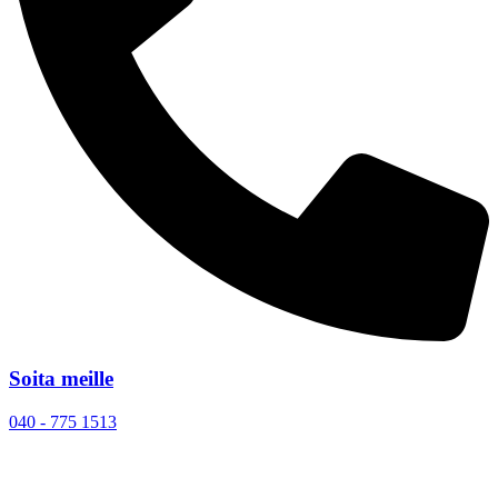
Soita meille
040 - 775 1513