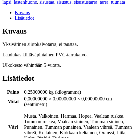
lapsi
,
lastenhuone
,
sisustaa
,
sisustus
,
sisustustarra
,
tarra
,
tuunata
Kuvaus
Lisätiedot
Kuvaus
Yksivärinen siirtokalvotarra, ei taustaa.
Laadukas kiiltäväpintainen PVC-tarrakalvo.
Ulkokesto vähintään 5-vuotta.
Lisätiedot
Paino
0,25000000 kg (kilogramma)
0,00000000 × 0,00000000 × 0,00000000 cm
Mitat
(senttimetri)
Musta, Valkoinen, Harmaa, Hopea, Vaalean ruskea,
Tumman ruskea, Vaalean sininen, Tumman sininen,
Väri
Punainen, Tumman punainen, Vaalean vihreä, Tumman
vihreä, Keltainen, Kirkkaan keltainen, Oranssi, Liila,