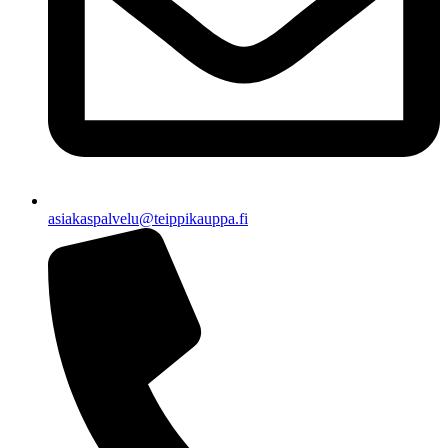
asiakaspalvelu@teippikauppa.fi