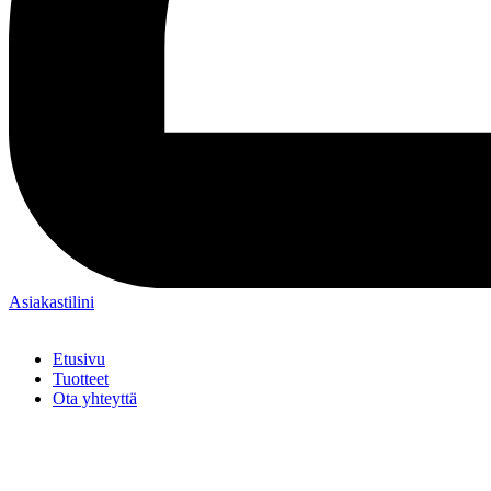
Asiakastilini
Etusivu
Tuotteet
Ota yhteyttä