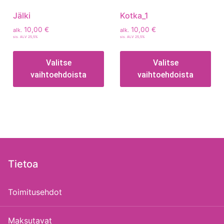
Jälki
Kotka_1
10,00
€
10,00
€
alk.
alk.
sis. ALV 25,5%
sis. ALV 25,5%
Valitse
Valitse
vaihtoehdoista
vaihtoehdoista
Tietoa
Toimitusehdot
Maksutavat