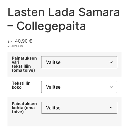
Lasten Lada Samara
– Collegepaita
40,90
€
alk.
sis. ALV 25,5%
Painatuksen
väri
tekstiiliin
(oma toive)
Tekstiilin
koko
Painatuksen
kohta (oma
toive)