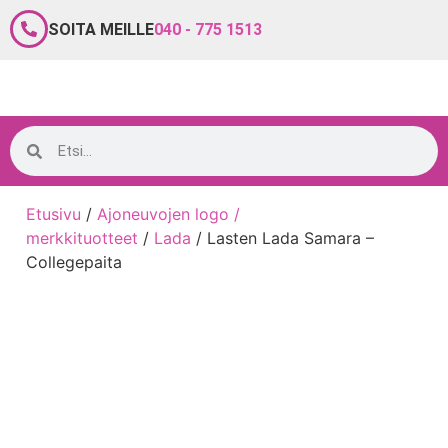
SOITA MEILLE
040 - 775 1513
Etusivu
/
Ajoneuvojen logo /
merkkituotteet
/
Lada
/ Lasten Lada Samara –
Collegepaita