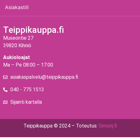
Asiakastili
Teippikauppa.fi
Museontie 27
39820 Kihniö
Aukioloajat
Ma – Pe 08:00 – 17:00
asiakaspalvelu@teippikauppa.fi
040 - 775 1513
Sijainti kartalla
Teippikauppa © 2024 – Toteutus:
Simonj.fi