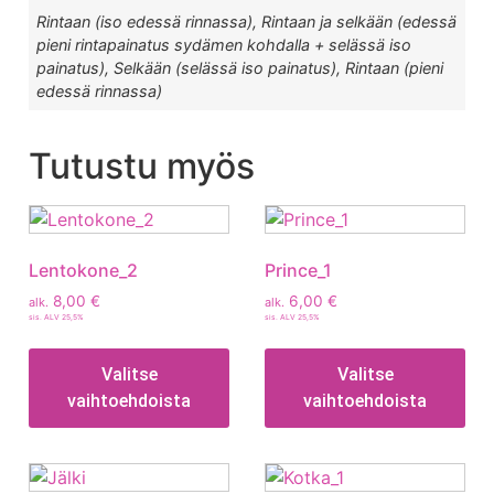
Rintaan (iso edessä rinnassa), Rintaan ja selkään (edessä
pieni rintapainatus sydämen kohdalla + selässä iso
painatus), Selkään (selässä iso painatus), Rintaan (pieni
edessä rinnassa)
Tutustu myös
Lentokone_2
Prince_1
8,00
€
6,00
€
alk.
alk.
sis. ALV 25,5%
sis. ALV 25,5%
Valitse
Valitse
vaihtoehdoista
vaihtoehdoista