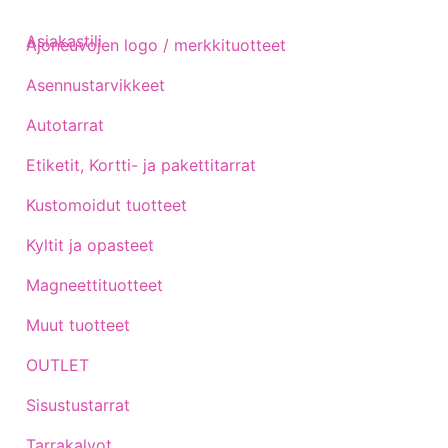
Asiakastili
Ajoneuvojen logo / merkkituotteet
Asennustarvikkeet
Autotarrat
Etiketit, Kortti- ja pakettitarrat
Kustomoidut tuotteet
Kyltit ja opasteet
Magneettituotteet
Muut tuotteet
OUTLET
Sisustustarrat
Tarrakalvot