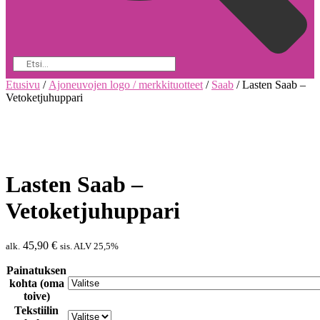
Etusivu
/
Ajoneuvojen logo / merkkituotteet
/
Saab
/ Lasten Saab –
Vetoketjuhuppari
Lasten Saab –
Vetoketjuhuppari
45,90
€
alk.
sis. ALV 25,5%
Painatuksen
kohta (oma
toive)
Tekstiilin