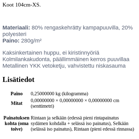
Koot 104cm-XS.
Materiaali:
80% rengaskehrätty kampapuuvilla, 20%
polyesteri
Paino:
280g/m²
Kaksinkertainen huppu, ei kiristinnyöriä
Kolmilankakudonta, päällimmäinen kerros puuvillaa
Metallinen YKK vetoketju, vahvistettu niskasauma
Lisätiedot
Paino
0,25000000 kg (kilogramma)
0,00000000 × 0,00000000 × 0,00000000 cm
Mitat
(senttimetri)
Painatuksen
Rintaan ja selkään (edessä pieni rintapainatus
kohta (oma
sydämen kohdalla + selässä iso painatus), Selkään
toive)
(selässä iso painatus), Rintaan (pieni edessä rinnassa)