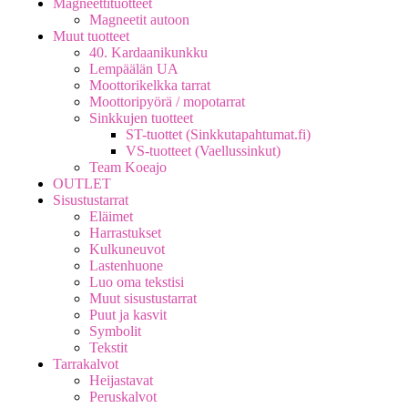
Magneettituotteet
Magneetit autoon
Muut tuotteet
40. Kardaanikunkku
Lempäälän UA
Moottorikelkka tarrat
Moottoripyörä / mopotarrat
Sinkkujen tuotteet
ST-tuottet (Sinkkutapahtumat.fi)
VS-tuotteet (Vaellussinkut)
Team Koeajo
OUTLET
Sisustustarrat
Eläimet
Harrastukset
Kulkuneuvot
Lastenhuone
Luo oma tekstisi
Muut sisustustarrat
Puut ja kasvit
Symbolit
Tekstit
Tarrakalvot
Heijastavat
Peruskalvot