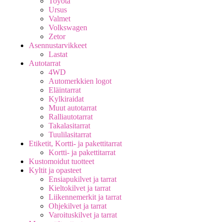
Toyota
Ursus
Valmet
Volkswagen
Zetor
Asennustarvikkeet
Lastat
Autotarrat
4WD
Automerkkien logot
Eläintarrat
Kylkiraidat
Muut autotarrat
Ralliautotarrat
Takalasitarrat
Tuulilasitarrat
Etiketit, Kortti- ja pakettitarrat
Kortti- ja pakettitarrat
Kustomoidut tuotteet
Kyltit ja opasteet
Ensiapukilvet ja tarrat
Kieltokilvet ja tarrat
Liikennemerkit ja tarrat
Ohjekilvet ja tarrat
Varoituskilvet ja tarrat