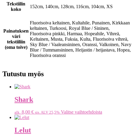
Tekstiilin
152cm, 140cm, 128cm, 116cm, 104cm, XS
koko
Fluorisoiva keltainen, Kultahile, Punainen, Kirkkaan
keltainen, Turkoosi, Royal Blue / Sininen,
Painatuksen
Fluorisoiva pinkki, Harmaa, Hopeahile, Vihreä,
väri
Keltainen, Musta, Fuksia, Kulta, Fluorisoiva vihreä,
tekstiiliin
Sky Blue / Vaaleansininen, Oranssi, Valkoinen, Navy
(oma toive)
Blue / Tummansininen, Heijastin / heijastava, Hopea,
Fluorisoiva oranssi
Tutustu myös
Shark
8,00
€
Valitse vaihtoehdoista
alk.
sis. ALV 25,5%
Lelut