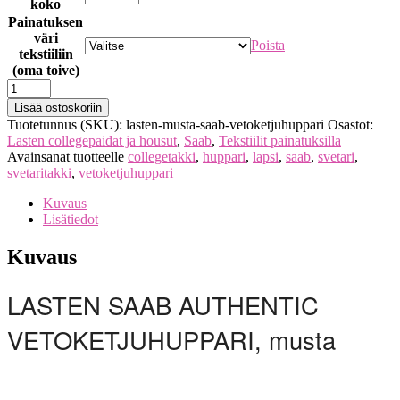
koko
Painatuksen
väri
Poista
tekstiiliin
(oma toive)
Lisää ostoskoriin
Tuotetunnus (SKU):
lasten-musta-saab-vetoketjuhuppari
Osastot:
Lasten collegepaidat ja housut
,
Saab
,
Tekstiilit painatuksilla
Avainsanat tuotteelle
collegetakki
,
huppari
,
lapsi
,
saab
,
svetari
,
svetaritakki
,
vetoketjuhuppari
Kuvaus
Lisätiedot
Kuvaus
LASTEN SAAB AUTHENTIC
VETOKETJUHUPPARI, musta