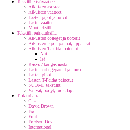
Tekstiilit / työvaatteet
Aikuisten asusteet
Aikuisten vaatteet
Lasten pipot ja huivit
Lastenvaatteet
Muut tekstiilit
Tekstiilit painatuksilla
Aikuisten colleget ja boxerit
Aikuisten pipot, pannat, lippalakit
Aikuisten T-paidat painetut
Äiti
Isä
Kasvo / kangasmaskit
Lasten collegepaidat ja housut
Lasten pipot
Lasten T-Paidat painetut
SUOMI -tekstiilit
Vauvat, bodyt, ruokalaput
Traktoritarrat
Case
David Brown
Fiat
Ford
Fordson Dexta
International