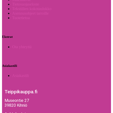
Tietosuojaseloste
Tekstiilien kokotaulukko
Asennusohjeet tarroille
Tuotetietoa
Ekstrat
Ota yhteyttä
Asiakastili
Asiakastili
Teippikauppa.fi
Museontie 27
39820 Kihniö