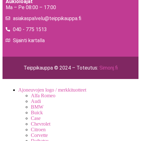
Aukioloajat
Ma – Pe 08:00 – 17:00
asiakaspalvelu@teippikauppa.fi
040 - 775 1513
Sijainti kartalla
Teippikauppa © 2024 – Toteutus:
Simonj.fi
Ajoneuvojen logo / merkkituotteet
Alfa Romeo
Audi
BMW
Buick
Case
Chevrolet
Citroen
Corvette
Daihatsu