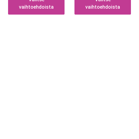
vaihtoehdoista
vaihtoehdoista
Tietoa
Toimitusehdot
Maksutavat
Tietosuojaseloste
Tekstiilien kokotaulukko
Asennusohjeet tarroille