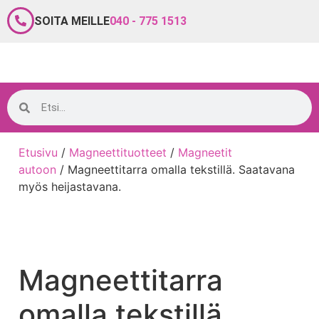
SOITA MEILLE
040 - 775 1513
Etusivu
/
Magneettituotteet
/
Magneetit
autoon
/ Magneettitarra omalla tekstillä. Saatavana
myös heijastavana.
Magneettitarra
omalla tekstillä.