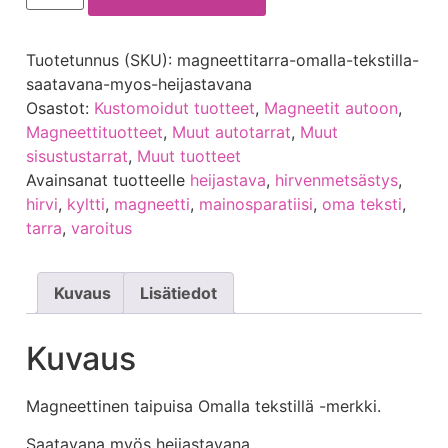
Tuotetunnus (SKU):
magneettitarra-omalla-tekstilla-
saatavana-myos-heijastavana
Osastot:
Kustomoidut tuotteet
,
Magneetit autoon
,
Magneettituotteet
,
Muut autotarrat
,
Muut
sisustustarrat
,
Muut tuotteet
Avainsanat tuotteelle
heijastava
,
hirvenmetsästys
,
hirvi
,
kyltti
,
magneetti
,
mainosparatiisi
,
oma teksti
,
tarra
,
varoitus
Kuvaus
Lisätiedot
Kuvaus
Magneettinen taipuisa Omalla tekstillä -merkki.
Saatavana myös heijastavana.