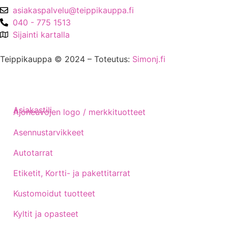
asiakaspalvelu@teippikauppa.fi
040 - 775 1513
Sijainti kartalla
Teippikauppa © 2024 – Toteutus:
Simonj.fi
Asiakastili
Ajoneuvojen logo / merkkituotteet
Asennustarvikkeet
Autotarrat
Etiketit, Kortti- ja pakettitarrat
Kustomoidut tuotteet
Kyltit ja opasteet