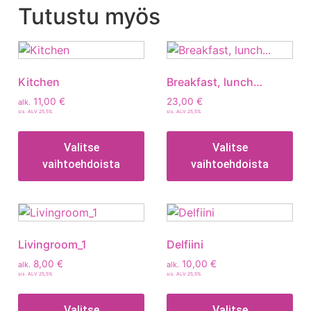
Tutustu myös
Kitchen
Breakfast, lunch…
11,00
€
23,00
€
alk.
sis. ALV 25,5%
sis. ALV 25,5%
Valitse
Valitse
vaihtoehdoista
vaihtoehdoista
Livingroom_1
Delfiini
8,00
€
10,00
€
alk.
alk.
sis. ALV 25,5%
sis. ALV 25,5%
Valitse
Valitse