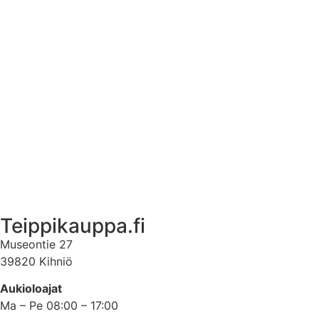
Tuotetietoa
Ekstrat
Ota yhteyttä
Asiakastili
Asiakastili
Teippikauppa.fi
Museontie 27
39820 Kihniö
Aukioloajat
Ma – Pe 08:00 – 17:00