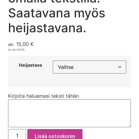
Saatavana myös
heijastavana.
15,00
€
alk.
sis. ALV 25,5%
Heijastava
Kirjoita haluamasi teksti tähän
Lisää ostoskoriin