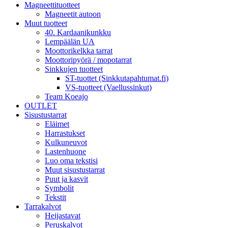
Magneettituotteet
Magneetit autoon
Muut tuotteet
40. Kardaanikunkku
Lempäälän UA
Moottorikelkka tarrat
Moottoripyörä / mopotarrat
Sinkkujen tuotteet
ST-tuottet (Sinkkutapahtumat.fi)
VS-tuotteet (Vaellussinkut)
Team Koeajo
OUTLET
Sisustustarrat
Eläimet
Harrastukset
Kulkuneuvot
Lastenhuone
Luo oma tekstisi
Muut sisustustarrat
Puut ja kasvit
Symbolit
Tekstit
Tarrakalvot
Heijastavat
Peruskalvot