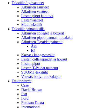
Tekstiilit / työvaatteet
Aikuisten asusteet
Aikuisten vaatteet
Lasten pipot ja huivit
Lastenvaatteet
Muut tekstiilit
Tekstiilit painatuksilla
Aikuisten colleget ja boxerit
Aikuisten pipot, pannat, lippalakit
Aikuisten T-paidat painetut
Äiti
Isä
Kasvo / kangasmaskit
Lasten collegepaidat ja housut
Lasten pipot
Lasten T-Paidat painetut
SUOMI -tekstiilit
Vauvat, bodyt, ruokalaput
Traktoritarrat
Case
David Brown
Fiat
Ford
Fordson Dexta
International