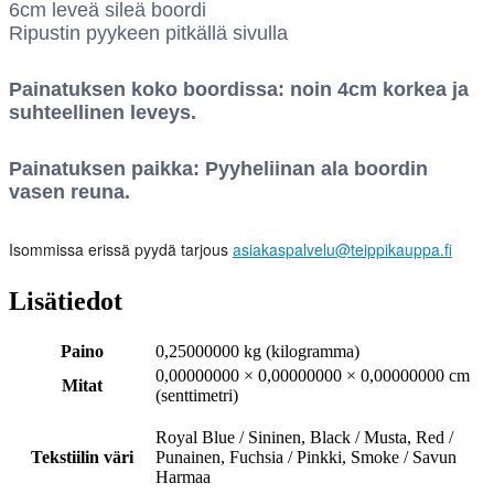
6cm leveä sileä boordi
Ripustin pyykeen pitkällä sivulla
Painatuksen koko boordissa: noin 4cm korkea ja
suhteellinen leveys.
Painatuksen paikka: Pyyheliinan ala boordin
vasen reuna.
Isommissa erissä pyydä tarjous
asiakaspalvelu@teippikauppa.fi
Lisätiedot
Paino
0,25000000 kg (kilogramma)
0,00000000 × 0,00000000 × 0,00000000 cm
Mitat
(senttimetri)
Royal Blue / Sininen, Black / Musta, Red /
Tekstiilin väri
Punainen, Fuchsia / Pinkki, Smoke / Savun
Harmaa