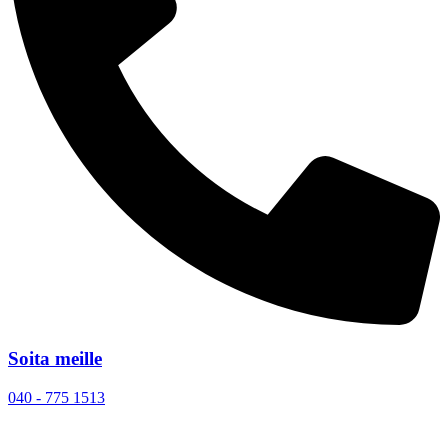
Soita meille
040 - 775 1513