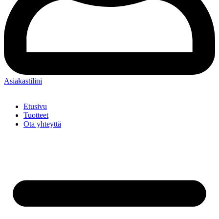
Asiakastilini
Etusivu
Tuotteet
Ota yhteyttä