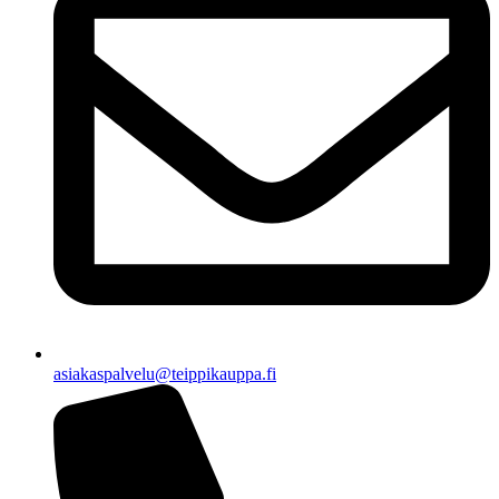
asiakaspalvelu@teippikauppa.fi