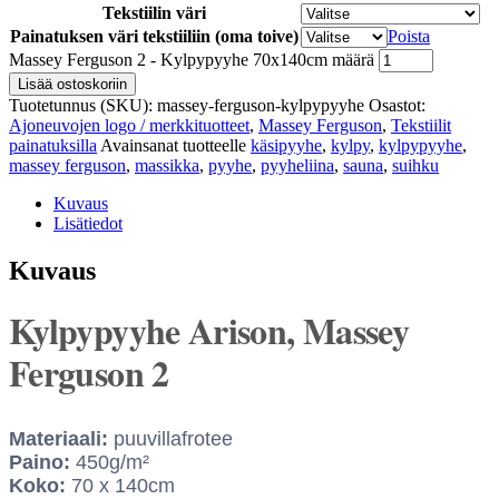
Tekstiilin väri
Painatuksen väri tekstiiliin (oma toive)
Poista
Massey Ferguson 2 - Kylpypyyhe 70x140cm määrä
Lisää ostoskoriin
Tuotetunnus (SKU):
massey-ferguson-kylpypyyhe
Osastot:
Ajoneuvojen logo / merkkituotteet
,
Massey Ferguson
,
Tekstiilit
painatuksilla
Avainsanat tuotteelle
käsipyyhe
,
kylpy
,
kylpypyyhe
,
massey ferguson
,
massikka
,
pyyhe
,
pyyheliina
,
sauna
,
suihku
Kuvaus
Lisätiedot
Kuvaus
Kylpypyyhe Arison, Massey
Ferguson 2
Materiaali:
puuvillafrotee
Paino:
450g/m²
Koko:
70 x 140cm