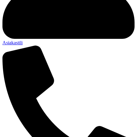
Asiakastili