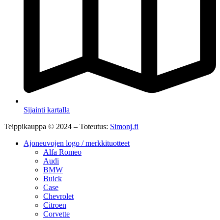
Sijainti kartalla
Teippikauppa © 2024 – Toteutus:
Simonj.fi
Ajoneuvojen logo / merkkituotteet
Alfa Romeo
Audi
BMW
Buick
Case
Chevrolet
Citroen
Corvette