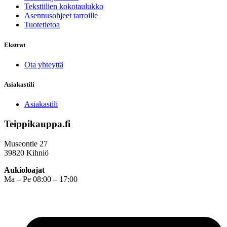
Tekstiilien kokotaulukko
Asennusohjeet tarroille
Tuotetietoa
Ekstrat
Ota yhteyttä
Asiakastili
Asiakastili
Teippikauppa.fi
Museontie 27
39820 Kihniö
Aukioloajat
Ma – Pe 08:00 – 17:00