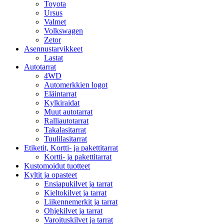
Toyota
Ursus
Valmet
Volkswagen
Zetor
Asennustarvikkeet
Lastat
Autotarrat
4WD
Automerkkien logot
Eläintarrat
Kylkiraidat
Muut autotarrat
Ralliautotarrat
Takalasitarrat
Tuulilasitarrat
Etiketit, Kortti- ja pakettitarrat
Kortti- ja pakettitarrat
Kustomoidut tuotteet
Kyltit ja opasteet
Ensiapukilvet ja tarrat
Kieltokilvet ja tarrat
Liikennemerkit ja tarrat
Ohjekilvet ja tarrat
Varoituskilvet ja tarrat