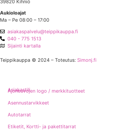
39820 Kihniö
Aukioloajat
Ma – Pe 08:00 – 17:00
asiakaspalvelu@teippikauppa.fi
040 - 775 1513
Sijainti kartalla
Teippikauppa © 2024 – Toteutus:
Simonj.fi
Asiakastili
Ajoneuvojen logo / merkkituotteet
Asennustarvikkeet
Autotarrat
Etiketit, Kortti- ja pakettitarrat