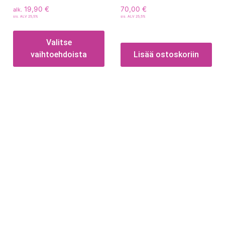
19,90
€
70,00
€
alk.
sis. ALV 25,5%
sis. ALV 25,5%
Valitse
vaihtoehdoista
Lisää ostoskoriin
Tietoa
Toimitusehdot
Maksutavat
Tietosuojaseloste