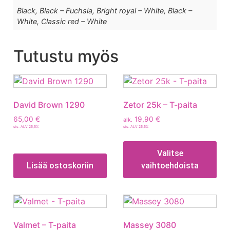
Black, Black – Fuchsia, Bright royal – White, Black –
White, Classic red – White
Tutustu myös
David Brown 1290
Zetor 25k – T-paita
65,00
€
19,90
€
alk.
sis. ALV 25,5%
sis. ALV 25,5%
Valitse
Lisää ostoskoriin
vaihtoehdoista
Valmet – T-paita
Massey 3080