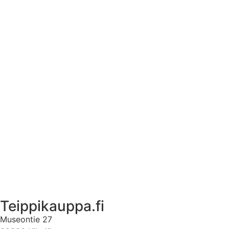
Tekstiilien kokotaulukko
Asennusohjeet tarroille
Tuotetietoa
Ekstrat
Ota yhteyttä
Asiakastili
Asiakastili
Teippikauppa.fi
Museontie 27