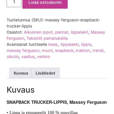
Lisää ostoskoriin
Tuotetunnus (SKU):
massey-ferguson-snapback-
trucker-lippis
Osastot:
Aikuisten pipot, pannat, lippalakit
,
Massey
Ferguson
,
Tekstiilit painatuksilla
Avainsanat tuotteelle
kesä,
,
lippalakki
,
lippis
,
massey ferguson
,
muoti
,
snapback
,
traktori
,
trendi
,
ulkoilu
,
vaellus
,
verkko
Kuvaus
Lisätiedot
Kuvaus
SNAPBACK TRUCKER-LIPPIS, Massey Ferguson
• Lippa ja etupaneelit 100 % puuvillaa