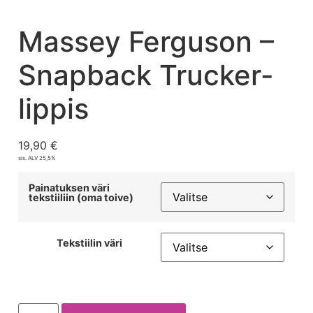
Massey Ferguson –
Snapback Trucker-
lippis
19,90
€
sis. ALV 25,5%
Painatuksen väri
tekstiiliin (oma toive)
Tekstiilin väri