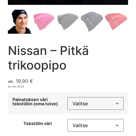
Nissan – Pitkä
trikoopipo
19,90
€
alk.
sis. ALV 25,5%
Painatuksen väri
tekstiiliin (oma toive)
Tekstiilin väri