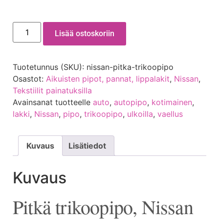
Lisää ostoskoriin
Tuotetunnus (SKU):
nissan-pitka-trikoopipo
Osastot:
Aikuisten pipot, pannat, lippalakit
,
Nissan
,
Tekstiilit painatuksilla
Avainsanat tuotteelle
auto
,
autopipo
,
kotimainen
,
lakki
,
Nissan
,
pipo
,
trikoopipo
,
ulkoilla
,
vaellus
Kuvaus
Lisätiedot
Kuvaus
Pitkä trikoopipo, Nissan