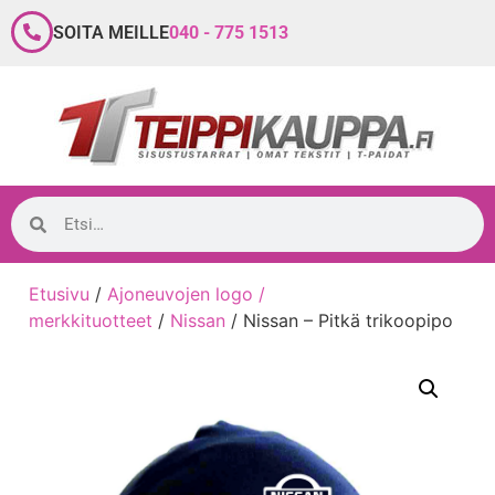
SOITA MEILLE
040 - 775 1513
Etusivu
/
Ajoneuvojen logo /
merkkituotteet
/
Nissan
/ Nissan – Pitkä trikoopipo