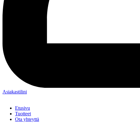
Asiakastilini
Etusivu
Tuotteet
Ota yhteyttä