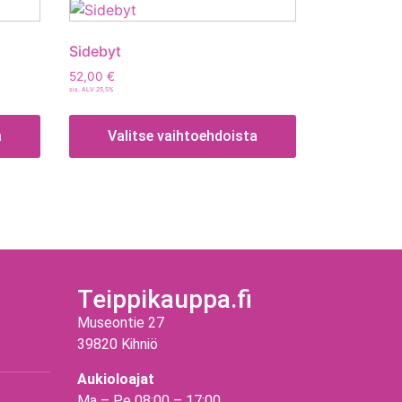
Sidebyt
52,00
€
sis. ALV 25,5%
a
Valitse vaihtoehdoista
Teippikauppa.fi
Museontie 27
39820 Kihniö
Aukioloajat
Ma – Pe 08:00 – 17:00