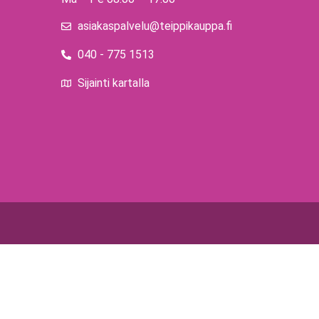
asiakaspalvelu@teippikauppa.fi
040 - 775 1513
Sijainti kartalla