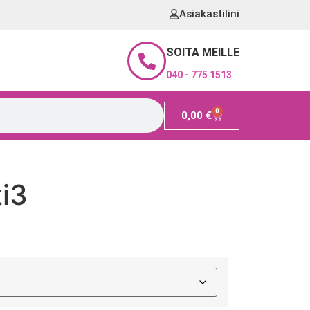
Asiakastilini
SOITA MEILLE
040 - 775 1513
0
0,00
€
i3