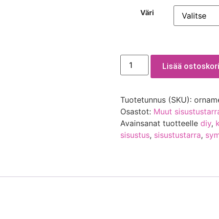
Väri
Lisää ostoskori
Tuotetunnus (SKU):
orname
Osastot:
Muut sisustustarr
Avainsanat tuotteelle
diy
,
sisustus
,
sisustustarra
,
sym