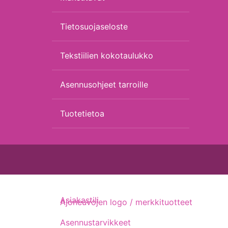
Tietosuojaseloste
Tekstiilien kokotaulukko
Asennusohjeet tarroille
Tuotetietoa
Asiakastili
Ajoneuvojen logo / merkkituotteet
Asennustarvikkeet