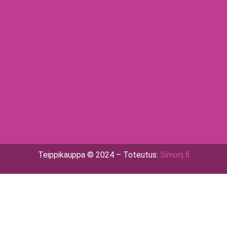
Teippikauppa © 2024 – Toteutus:
Simonj.fi