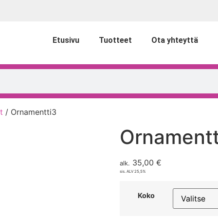
Etusivu
Tuotteet
Ota yhteyttä
t
/ Ornamentti3
Ornamentt
35,00
€
alk.
sis. ALV 25,5%
Koko