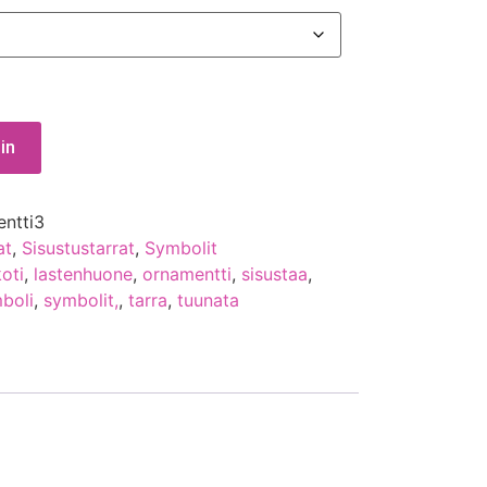
in
ntti3
at
,
Sisustustarrat
,
Symbolit
koti
,
lastenhuone
,
ornamentti
,
sisustaa
,
boli
,
symbolit,
,
tarra
,
tuunata