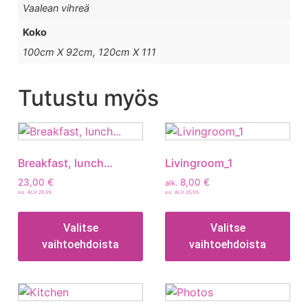
Vaalean vihreä
Koko
100cm X 92cm, 120cm X 111
Tutustu myös
Breakfast, lunch…
Livingroom_1
23,00
€
8,00
€
alk.
sis. ALV 25,5%
sis. ALV 25,5%
Valitse
Valitse
vaihtoehdoista
vaihtoehdoista