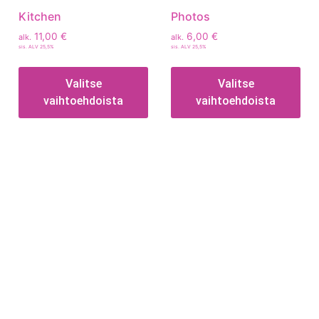
Kitchen
Photos
11,00
€
6,00
€
alk.
alk.
sis. ALV 25,5%
sis. ALV 25,5%
Valitse
Valitse
vaihtoehdoista
vaihtoehdoista
Tietoa
Toimitusehdot
Maksutavat
Tietosuojaseloste