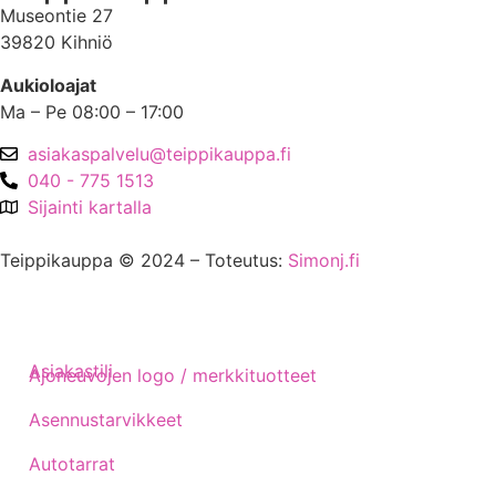
Museontie 27
39820 Kihniö
Aukioloajat
Ma – Pe 08:00 – 17:00
asiakaspalvelu@teippikauppa.fi
040 - 775 1513
Sijainti kartalla
Teippikauppa © 2024 – Toteutus:
Simonj.fi
Asiakastili
Ajoneuvojen logo / merkkituotteet
Asennustarvikkeet
Autotarrat