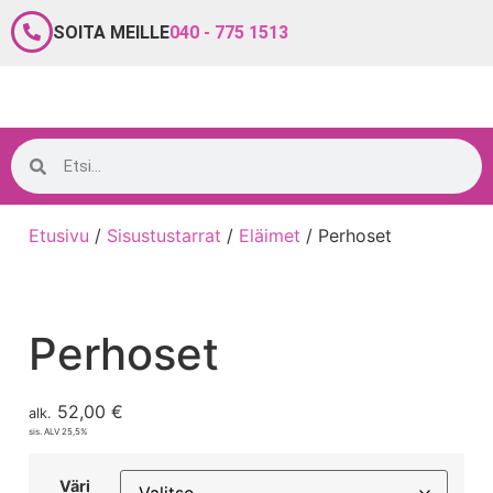
SOITA MEILLE
040 - 775 1513
Etusivu
/
Sisustustarrat
/
Eläimet
/ Perhoset
Perhoset
52,00
€
alk.
sis. ALV 25,5%
Väri