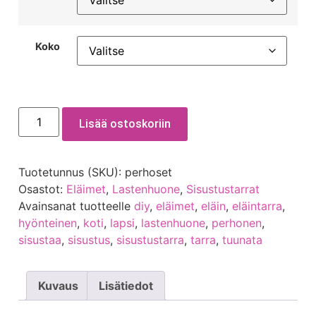
Koko
Lisää ostoskoriin
Tuotetunnus (SKU):
perhoset
Osastot:
Eläimet
,
Lastenhuone
,
Sisustustarrat
Avainsanat tuotteelle
diy
,
eläimet
,
eläin
,
eläintarra
,
hyönteinen
,
koti
,
lapsi
,
lastenhuone
,
perhonen
,
sisustaa
,
sisustus
,
sisustustarra
,
tarra
,
tuunata
Kuvaus
Lisätiedot