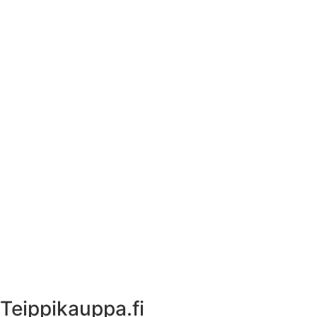
Tekstiilien kokotaulukko
Asennusohjeet tarroille
Tuotetietoa
Ekstrat
Ota yhteyttä
Asiakastili
Asiakastili
Teippikauppa.fi