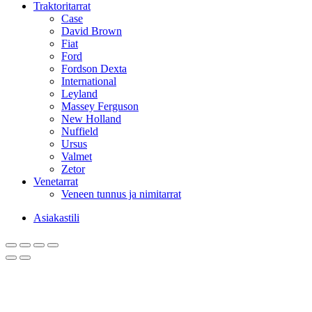
Traktoritarrat
Case
David Brown
Fiat
Ford
Fordson Dexta
International
Leyland
Massey Ferguson
New Holland
Nuffield
Ursus
Valmet
Zetor
Venetarrat
Veneen tunnus ja nimitarrat
Asiakastili