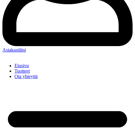
Asiakastilini
Etusivu
Tuotteet
Ota yhteyttä