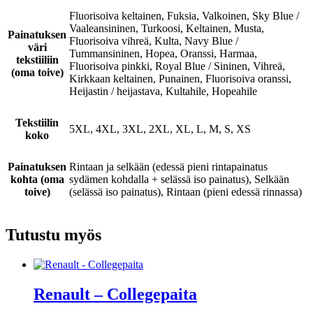
Fluorisoiva keltainen, Fuksia, Valkoinen, Sky Blue /
Vaaleansininen, Turkoosi, Keltainen, Musta,
Painatuksen
Fluorisoiva vihreä, Kulta, Navy Blue /
väri
Tummansininen, Hopea, Oranssi, Harmaa,
tekstiiliin
Fluorisoiva pinkki, Royal Blue / Sininen, Vihreä,
(oma toive)
Kirkkaan keltainen, Punainen, Fluorisoiva oranssi,
Heijastin / heijastava, Kultahile, Hopeahile
Tekstiilin
5XL, 4XL, 3XL, 2XL, XL, L, M, S, XS
koko
Painatuksen
Rintaan ja selkään (edessä pieni rintapainatus
kohta (oma
sydämen kohdalla + selässä iso painatus), Selkään
toive)
(selässä iso painatus), Rintaan (pieni edessä rinnassa)
Tutustu myös
Renault – Collegepaita