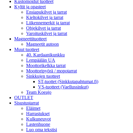
Kustomoidut tuotteet
Kyltit ja opasteet
Ensiapukilvet ja tarrat
Kieltokilvet ja tarrat
Liikennemerkit ja tarrat
Ohjekilvet ja tarrat
Varoituskilvet ja tarrat
Magneettituotteet
Magneetit autoon
Muut tuotteet
40. Kardaanikunkku
Lempäälän UA
Moottorikelkka tarrat
Moottoripyörä / mopotarrat
Sinkkujen tuotteet
ST-tuottet (Sinkkutapahtumat.fi)
VS-tuotteet (Vaellussinkut)
Team Koeajo
OUTLET
Sisustustarrat
Eläimet
Harrastukset
Kulkuneuvot
Lastenhuone
Luo oma tekstisi