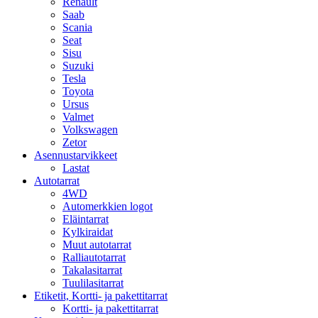
Renault
Saab
Scania
Seat
Sisu
Suzuki
Tesla
Toyota
Ursus
Valmet
Volkswagen
Zetor
Asennustarvikkeet
Lastat
Autotarrat
4WD
Automerkkien logot
Eläintarrat
Kylkiraidat
Muut autotarrat
Ralliautotarrat
Takalasitarrat
Tuulilasitarrat
Etiketit, Kortti- ja pakettitarrat
Kortti- ja pakettitarrat