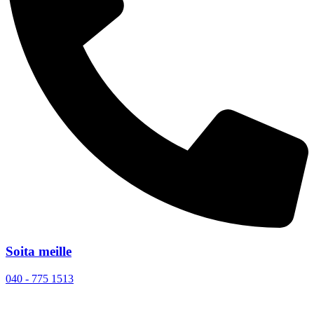
Soita meille
040 - 775 1513