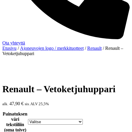
Ota yhteyttä
Etusivu
/
Ajoneuvojen logo / merkkituotteet
/
Renault
/ Renault –
Vetoketjuhuppari
Renault – Vetoketjuhuppari
47,90
€
alk.
sis. ALV 25,5%
Painatuksen
väri
tekstiiliin
(oma toive)