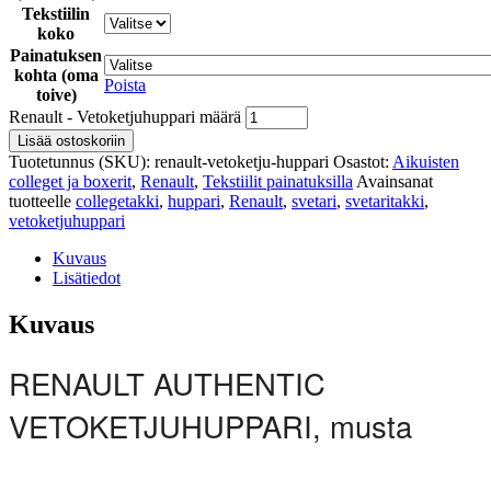
Tekstiilin
koko
Painatuksen
kohta (oma
Poista
toive)
Renault - Vetoketjuhuppari määrä
Lisää ostoskoriin
Tuotetunnus (SKU):
renault-vetoketju-huppari
Osastot:
Aikuisten
colleget ja boxerit
,
Renault
,
Tekstiilit painatuksilla
Avainsanat
tuotteelle
collegetakki
,
huppari
,
Renault
,
svetari
,
svetaritakki
,
vetoketjuhuppari
Kuvaus
Lisätiedot
Kuvaus
RENAULT AUTHENTIC
VETOKETJUHUPPARI, musta