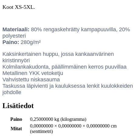
Koot XS-5XL.
Materiaali:
80% rengaskehrätty kampapuuvilla, 20%
polyesteri
Paino:
280g/m²
Kaksinkertainen huppu, jossa kankaanvärinen
kiristinnyöri
Kolmilankakudonta, päällimmäinen kerros puuvillaa
Metallinen YKK vetoketju
Vahvistettu niskasauma
Taskussa läpivienti ja kauluksessa lenkit kuulokkeiden
johdolle
Lisätiedot
Paino
0,25000000 kg (kilogramma)
0,00000000 × 0,00000000 × 0,00000000 cm
Mitat
(senttimetri)