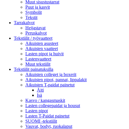
Muut sisustustarrat
Puut ja kasvit
Symbolit
Tekstit
Tarrakalvot
Heijastavat
Peruskalvot
Tekstiilit / työvaatteet
Aikuisten asusteet
Aikuisten vaatteet
Lasten pipot ja huivit
Lastenvaatteet
Muut tekstiilit
Tekstiilit painatuksilla
Aikuisten colleget ja boxerit
Aikuisten pipot, pannat, lippalakit
Aikuisten T-paidat painetut
Äiti
Isä
Kasvo / kangasmaskit
Lasten collegepaidat ja housut
Lasten pipot
Lasten T-Paidat painetut
SUOMI -tekstiilit
Vauvat, bodyt, ruokalaput