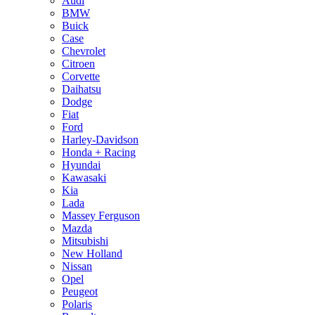
Audi
BMW
Buick
Case
Chevrolet
Citroen
Corvette
Daihatsu
Dodge
Fiat
Ford
Harley-Davidson
Honda + Racing
Hyundai
Kawasaki
Kia
Lada
Massey Ferguson
Mazda
Mitsubishi
New Holland
Nissan
Opel
Peugeot
Polaris