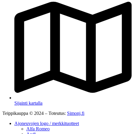
Sijainti kartalla
Teippikauppa © 2024 – Toteutus:
Simonj.fi
Ajoneuvojen logo / merkkituotteet
Alfa Romeo