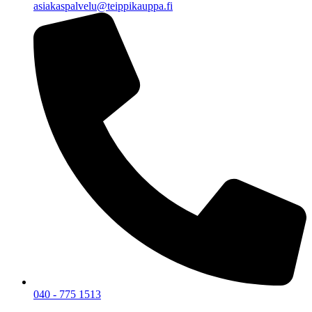
asiakaspalvelu@teippikauppa.fi
040 - 775 1513