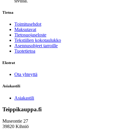
sivulla.
Tietoa
Toimitusehdot
Maksutavat
Tietosuojaseloste
Tekstiilien kokotaulukko
Asennusohjeet tarroille
Tuotetietoa
Ekstrat
Ota yhteyttä
Asiakastili
Asiakastili
Teippikauppa.fi
Museontie 27
39820 Kihniö