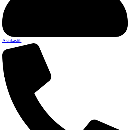
Asiakastili