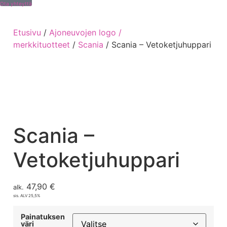
Ota yhteyttä
Etusivu
/
Ajoneuvojen logo /
merkkituotteet
/
Scania
/ Scania – Vetoketjuhuppari
Scania –
Vetoketjuhuppari
47,90
€
alk.
sis. ALV 25,5%
Painatuksen
väri