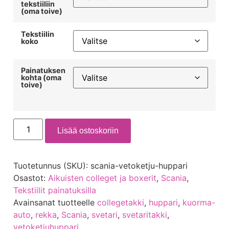
tekstiiliin
(oma toive)
Tekstiilin
koko
Painatuksen
kohta (oma
toive)
Lisää ostoskoriin
Tuotetunnus (SKU):
scania-vetoketju-huppari
Osastot:
Aikuisten colleget ja boxerit
,
Scania
,
Tekstiilit painatuksilla
Avainsanat tuotteelle
collegetakki
,
huppari
,
kuorma-
auto
,
rekka
,
Scania
,
svetari
,
svetaritakki
,
vetoketjuhuppari