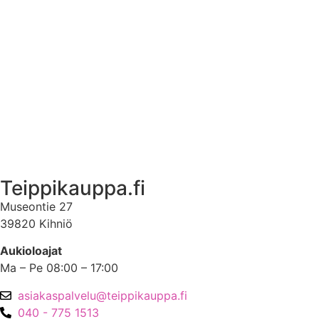
Ekstrat
Ota yhteyttä
Asiakastili
Asiakastili
Teippikauppa.fi
Museontie 27
39820 Kihniö
Aukioloajat
Ma – Pe 08:00 – 17:00
asiakaspalvelu@teippikauppa.fi
040 - 775 1513