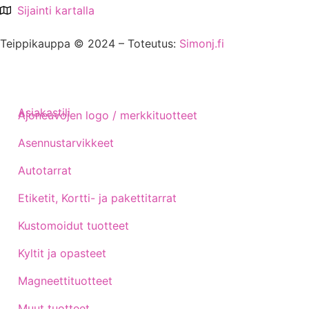
Sijainti kartalla
Teippikauppa © 2024 – Toteutus:
Simonj.fi
Asiakastili
Ajoneuvojen logo / merkkituotteet
Asennustarvikkeet
Autotarrat
Etiketit, Kortti- ja pakettitarrat
Kustomoidut tuotteet
Kyltit ja opasteet
Magneettituotteet
Muut tuotteet