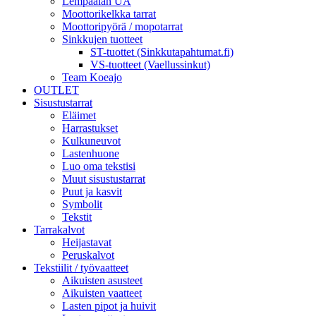
Lempäälän UA
Moottorikelkka tarrat
Moottoripyörä / mopotarrat
Sinkkujen tuotteet
ST-tuottet (Sinkkutapahtumat.fi)
VS-tuotteet (Vaellussinkut)
Team Koeajo
OUTLET
Sisustustarrat
Eläimet
Harrastukset
Kulkuneuvot
Lastenhuone
Luo oma tekstisi
Muut sisustustarrat
Puut ja kasvit
Symbolit
Tekstit
Tarrakalvot
Heijastavat
Peruskalvot
Tekstiilit / työvaatteet
Aikuisten asusteet
Aikuisten vaatteet
Lasten pipot ja huivit