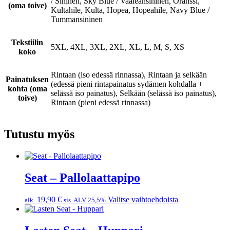
/ Sininen, Sky Blue / Vaaleansininen, Oranssi,
(oma toive)
Kultahile, Kulta, Hopea, Hopeahile, Navy Blue /
Tummansininen
Tekstiilin
5XL, 4XL, 3XL, 2XL, XL, L, M, S, XS
koko
Rintaan (iso edessä rinnassa), Rintaan ja selkään
Painatuksen
(edessä pieni rintapainatus sydämen kohdalla +
kohta (oma
selässä iso painatus), Selkään (selässä iso painatus),
toive)
Rintaan (pieni edessä rinnassa)
Tutustu myös
Seat – Pallolaattapipo
Tällä
19,90
€
Valitse vaihtoehdoista
alk.
sis. ALV 25,5%
tuotteella
on
useampi