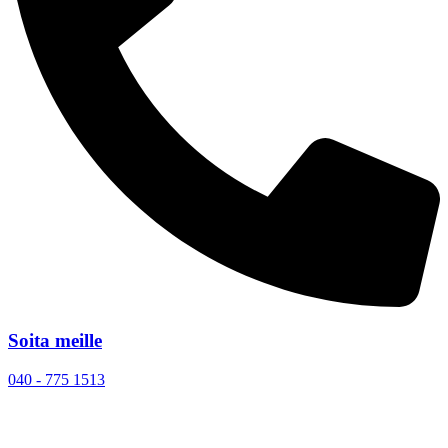
Soita meille
040 - 775 1513