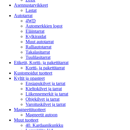
Asennustarvikkeet
Lastat
Autotarrat
4WD
Automerkkien logot
Eläintarrat
Kylkiraidat
Muut autotarrat
Ralliautotarrat
Takalasitarrat
Tuulilasitarrat
Etiketit, Kortti- ja pakettitarrat
Kortti- ja pakettitarrat
Kustomoidut tuotteet
Kyltit ja opasteet
Ensiapukilvet ja tarrat
Kieltokilvet ja tarrat
Liikennemerkit ja tarrat
Ohjekilvet ja tarrat
Varoituskilvet ja tarrat
Magneettituotteet
Magneetit autoon
Muut tuotteet
40. Kardaanikunkku