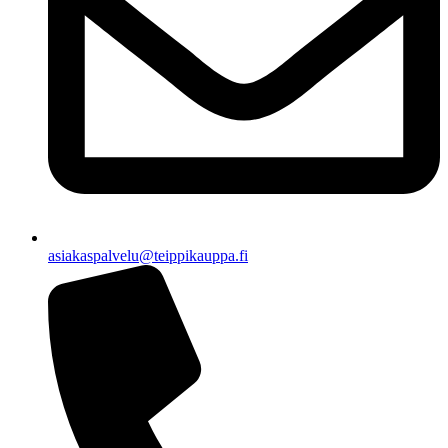
asiakaspalvelu@teippikauppa.fi