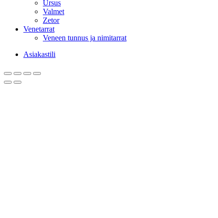
Ursus
Valmet
Zetor
Venetarrat
Veneen tunnus ja nimitarrat
Asiakastili