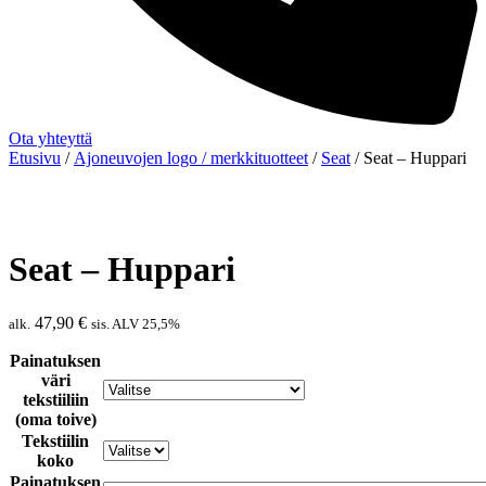
Ota yhteyttä
Etusivu
/
Ajoneuvojen logo / merkkituotteet
/
Seat
/ Seat – Huppari
Seat – Huppari
47,90
€
alk.
sis. ALV 25,5%
Painatuksen
väri
tekstiiliin
(oma toive)
Tekstiilin
koko
Painatuksen