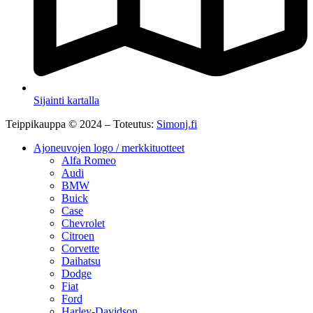
Sijainti kartalla
Teippikauppa © 2024 – Toteutus:
Simonj.fi
Ajoneuvojen logo / merkkituotteet
Alfa Romeo
Audi
BMW
Buick
Case
Chevrolet
Citroen
Corvette
Daihatsu
Dodge
Fiat
Ford
Harley-Davidson