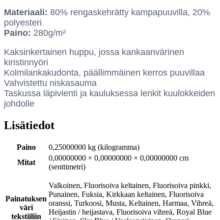
Materiaali:
80% rengaskehrätty kampapuuvilla, 20%
polyesteri
Paino:
280g/m²
Kaksinkertainen huppu, jossa kankaanvärinen
kiristinnyöri
Kolmilankakudonta, päällimmäinen kerros puuvillaa
Vahvistettu niskasauma
Taskussa läpivienti ja kauluksessa lenkit kuulokkeiden
johdolle
Lisätiedot
Paino
0,25000000 kg (kilogramma)
0,00000000 × 0,00000000 × 0,00000000 cm
Mitat
(senttimetri)
Valkoinen, Fluorisoiva keltainen, Fluorisoiva pinkki,
Punainen, Fuksia, Kirkkaan keltainen, Fluorisoiva
Painatuksen
oranssi, Turkoosi, Musta, Keltainen, Harmaa, Vihreä,
väri
Heijastin / heijastava, Fluorisoiva vihreä, Royal Blue
tekstiiliin