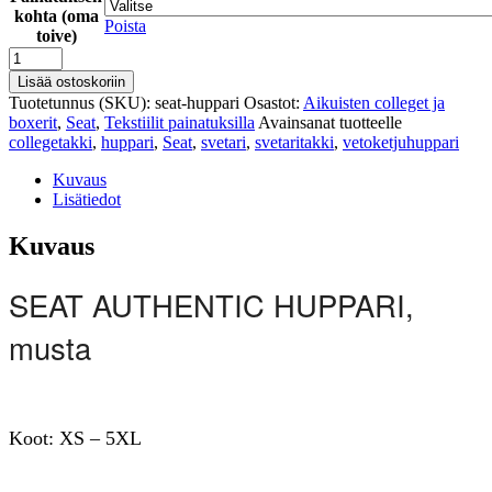
kohta (oma
Poista
toive)
Seat
-
Lisää ostoskoriin
Huppari
Tuotetunnus (SKU):
seat-huppari
Osastot:
Aikuisten colleget ja
määrä
boxerit
,
Seat
,
Tekstiilit painatuksilla
Avainsanat tuotteelle
collegetakki
,
huppari
,
Seat
,
svetari
,
svetaritakki
,
vetoketjuhuppari
Kuvaus
Lisätiedot
Kuvaus
SEAT AUTHENTIC HUPPARI,
musta
Koot: XS – 5XL