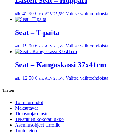
Lasten Seat – Huppari
muunnelma.
Voit
Tällä
45,90
€
Valitse vaihtoehdoista
alk.
sis. ALV 25,5%
tehdä
tuotteella
valinnat
on
tuotteen
useampi
Seat – T-paita
sivulla.
muunnelma.
Voit
Tällä
19,90
€
Valitse vaihtoehdoista
alk.
sis. ALV 25,5%
tehdä
tuotteella
valinnat
on
tuotteen
useampi
Seat – Kangaskassi 37x41cm
sivulla.
muunnelma.
Voit
Tällä
12,50
€
Valitse vaihtoehdoista
alk.
sis. ALV 25,5%
tehdä
tuotteella
valinnat
on
Tietoa
tuotteen
useampi
sivulla.
muunnelma.
Toimitusehdot
Voit
Maksutavat
tehdä
Tietosuojaseloste
valinnat
Tekstiilien kokotaulukko
tuotteen
Asennusohjeet tarroille
sivulla.
Tuotetietoa