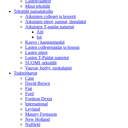
Lastenvaatteet
Muut tekstiilit
Tekstiilit painatuksilla
Aikuisten colleget ja boxerit
Aikuisten pipot, pannat, lippalakit
Aikuisten T-paidat painetut
Äiti
Isä
Kasvo / kangasmaskit
Lasten collegepaidat ja housut
Lasten pipot
Lasten T-Paidat painetut
SUOMI -tekstiilit
Vauvat, bodyt, ruokalaput
Traktoritarrat
Case
David Brown
Fiat
Ford
Fordson Dexta
International
Leyland
Massey Ferguson
New Holland
Nuffield