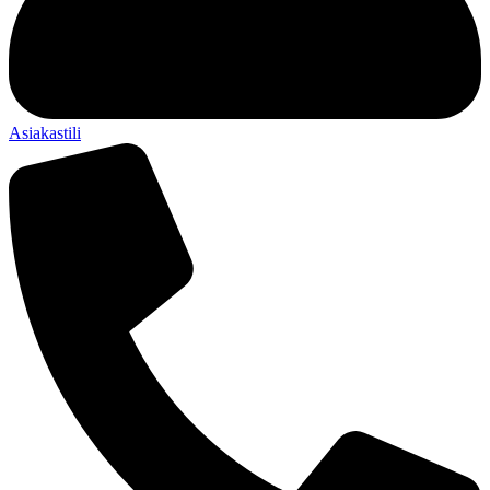
Asiakastili