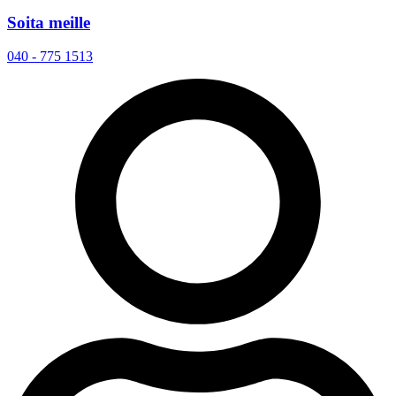
Soita meille
040 - 775 1513