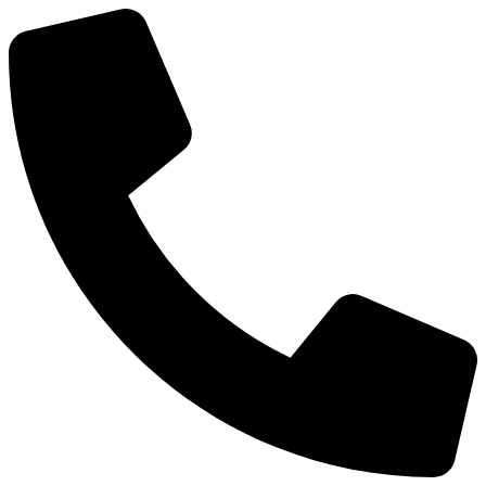
Mene
sisältöön