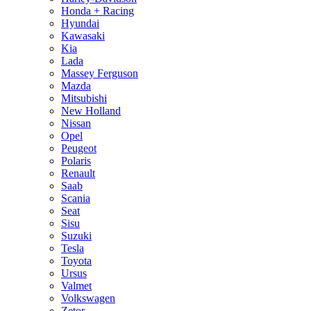
Honda + Racing
Hyundai
Kawasaki
Kia
Lada
Massey Ferguson
Mazda
Mitsubishi
New Holland
Nissan
Opel
Peugeot
Polaris
Renault
Saab
Scania
Seat
Sisu
Suzuki
Tesla
Toyota
Ursus
Valmet
Volkswagen
Zetor