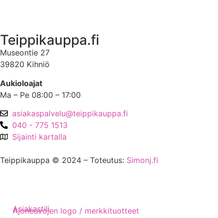
Asiakastili
Teippikauppa.fi
Museontie 27
39820 Kihniö
Aukioloajat
Ma – Pe 08:00 – 17:00
asiakaspalvelu@teippikauppa.fi
040 - 775 1513
Sijainti kartalla
Teippikauppa © 2024 – Toteutus:
Simonj.fi
Asiakastili
Ajoneuvojen logo / merkkituotteet