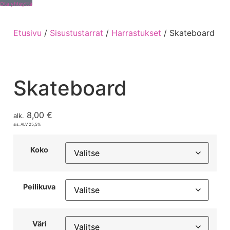
Ota yhteyttä
Etusivu
/
Sisustustarrat
/
Harrastukset
/ Skateboard
Skateboard
8,00
€
alk.
sis. ALV 25,5%
Koko
Peilikuva
Väri