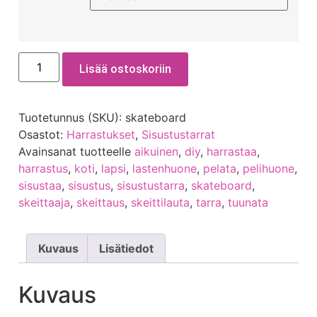
Lisää ostoskoriin
Tuotetunnus (SKU):
skateboard
Osastot:
Harrastukset
,
Sisustustarrat
Avainsanat tuotteelle
aikuinen
,
diy
,
harrastaa
,
harrastus
,
koti
,
lapsi
,
lastenhuone
,
pelata
,
pelihuone
,
sisustaa
,
sisustus
,
sisustustarra
,
skateboard
,
skeittaaja
,
skeittaus
,
skeittilauta
,
tarra
,
tuunata
Kuvaus
Lisätiedot
Kuvaus