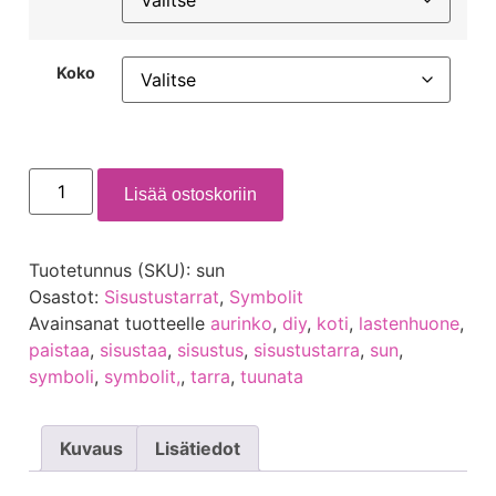
Koko
Lisää ostoskoriin
Tuotetunnus (SKU):
sun
Osastot:
Sisustustarrat
,
Symbolit
Avainsanat tuotteelle
aurinko
,
diy
,
koti
,
lastenhuone
,
paistaa
,
sisustaa
,
sisustus
,
sisustustarra
,
sun
,
symboli
,
symbolit,
,
tarra
,
tuunata
Kuvaus
Lisätiedot