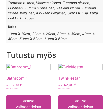
Tumman ruskea, Vaalean sininen, Tumman sininen,
Punainen, Tumman punainen, Vaalean vihreä, Tumman
vihreä, Keltainen, Kirkkaan keltainen, Oranssi, Liila, Kulta,
Pinkki, Turkoosi
Koko
10cm X 10cm, 20cm X 20cm, 30cm X 30cm, 40cm X
40cm, 50cm X 50cm, 60cm X 60cm
Tutustu myös
Bathroom_1
Twinklestar
8,00
€
42,00
€
alk.
alk.
sis. ALV 25,5%
sis. ALV 25,5%
Valitse
Valitse
vaihtoehdoista
vaihtoehdoista