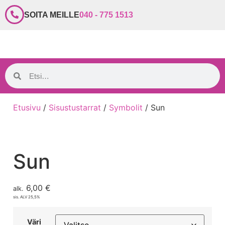
SOITA MEILLE
040 - 775 1513
Etusivu
/
Sisustustarrat
/
Symbolit
/ Sun
Sun
6,00
€
alk.
sis. ALV 25,5%
Väri