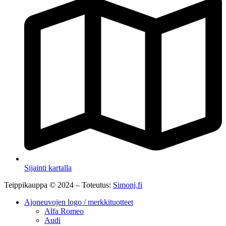
Sijainti kartalla
Teippikauppa © 2024 – Toteutus:
Simonj.fi
Ajoneuvojen logo / merkkituotteet
Alfa Romeo
Audi