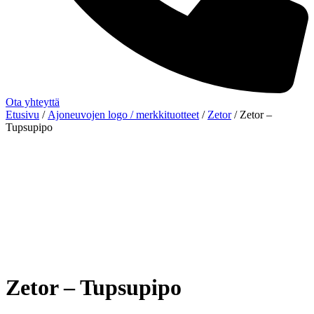
Ota yhteyttä
Etusivu
/
Ajoneuvojen logo / merkkituotteet
/
Zetor
/ Zetor –
Tupsupipo
Zetor – Tupsupipo