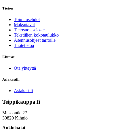
Tietoa
Toimitusehdot
Maksutavat
Tietosuojaseloste
Tekstiilien kokotaulukko
Asennusohjeet tarroille
Tuotetietoa
Ekstrat
Ota yhteyttä
Asiakastili
Asiakastili
Teippikauppa.fi
Museontie 27
39820 Kihniö
Aukioloajat