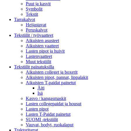
Puut ja kasvit
Symbolit
Tekstit
Tarrakalvot
Heijastavat
Peruskalvot
Tekstiilit / työvaatteet
Aikuisten asusteet
Aikuisten vaatteet
Lasten pipot ja huivit
Lastenvaatteet
Muut tekstiilit
Tekstiilit painatuksilla
Aikuisten colleget ja boxerit
Aikuisten pipot, pannat, lippalakit
Aikuisten T-paidat painetut
Äiti
Isä
Kasvo / kangasmaskit
Lasten collegepaidat ja housut
Lasten pipot
Lasten T-Paidat painetut
SUOMI -tekstiilit
Vauvat, bodyt, ruokalaput
Traktoritarrat