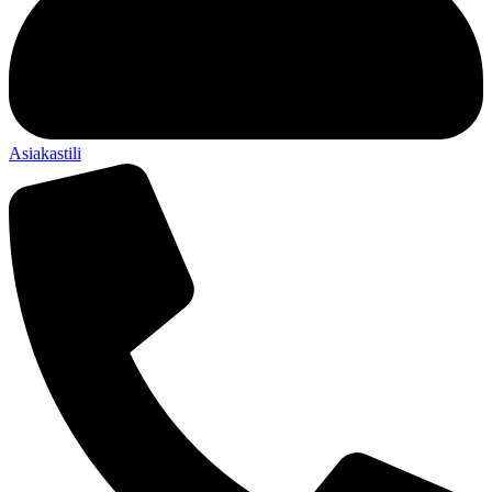
Asiakastili