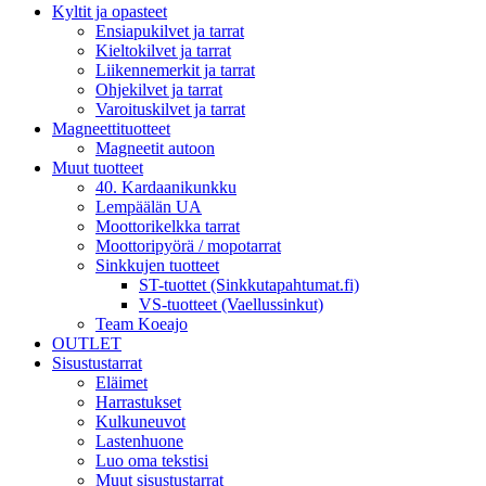
Kyltit ja opasteet
Ensiapukilvet ja tarrat
Kieltokilvet ja tarrat
Liikennemerkit ja tarrat
Ohjekilvet ja tarrat
Varoituskilvet ja tarrat
Magneettituotteet
Magneetit autoon
Muut tuotteet
40. Kardaanikunkku
Lempäälän UA
Moottorikelkka tarrat
Moottoripyörä / mopotarrat
Sinkkujen tuotteet
ST-tuottet (Sinkkutapahtumat.fi)
VS-tuotteet (Vaellussinkut)
Team Koeajo
OUTLET
Sisustustarrat
Eläimet
Harrastukset
Kulkuneuvot
Lastenhuone
Luo oma tekstisi
Muut sisustustarrat