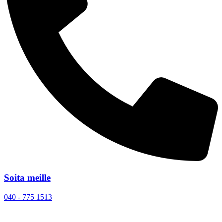
Soita meille
040 - 775 1513