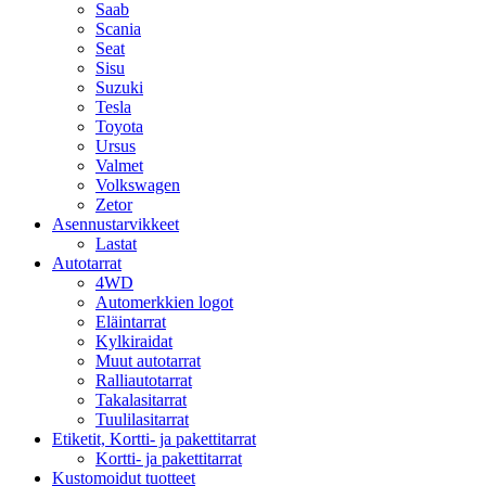
Saab
Scania
Seat
Sisu
Suzuki
Tesla
Toyota
Ursus
Valmet
Volkswagen
Zetor
Asennustarvikkeet
Lastat
Autotarrat
4WD
Automerkkien logot
Eläintarrat
Kylkiraidat
Muut autotarrat
Ralliautotarrat
Takalasitarrat
Tuulilasitarrat
Etiketit, Kortti- ja pakettitarrat
Kortti- ja pakettitarrat
Kustomoidut tuotteet