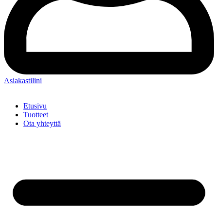
Asiakastilini
Etusivu
Tuotteet
Ota yhteyttä