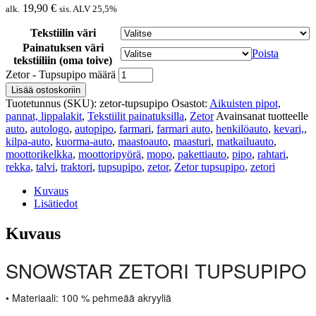
19,90
€
alk.
sis. ALV 25,5%
Tekstiilin väri
Painatuksen väri
Poista
tekstiiliin (oma toive)
Zetor - Tupsupipo määrä
Lisää ostoskoriin
Tuotetunnus (SKU):
zetor-tupsupipo
Osastot:
Aikuisten pipot,
pannat, lippalakit
,
Tekstiilit painatuksilla
,
Zetor
Avainsanat tuotteelle
auto
,
autologo
,
autopipo
,
farmari
,
farmari auto
,
henkilöauto
,
kevari,
,
kilpa-auto
,
kuorma-auto
,
maastoauto
,
maasturi
,
matkailuauto
,
moottorikelkka
,
moottoripyörä
,
mopo
,
pakettiauto
,
pipo
,
rahtari
,
rekka
,
talvi
,
traktori
,
tupsupipo
,
zetor
,
Zetor tupsupipo
,
zetori
Kuvaus
Lisätiedot
Kuvaus
SNOWSTAR ZETORI TUPSUPIPO
• Materiaali: 100 % pehmeää akryyliä