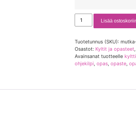
Lisää ostoskorii
Tuotetunnus (SKU):
mutka
Osastot:
Kyltit ja opasteet
Avainsanat tuotteelle
kyltt
ohjekilpi
,
opas
,
opaste
,
op