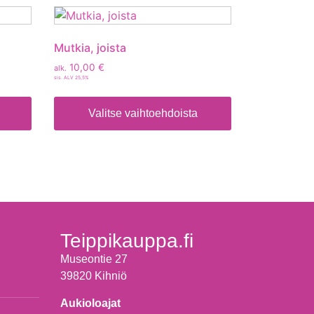
Mutkia, joista
10,00
€
alk.
sis. ALV 25,5%
Valitse vaihtoehdoista
Teippikauppa.fi
Museontie 27
39820 Kihniö
Aukioloajat