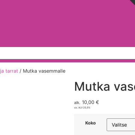
ja tarrat
/ Mutka vasemmalle
Mutka vas
10,00
€
alk.
sis. ALV 25,5%
Koko