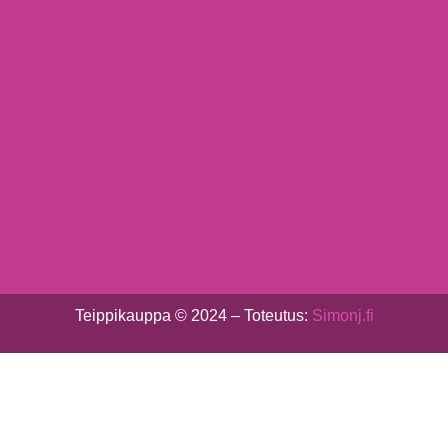
Teippikauppa © 2024 – Toteutus:
Simonj.fi