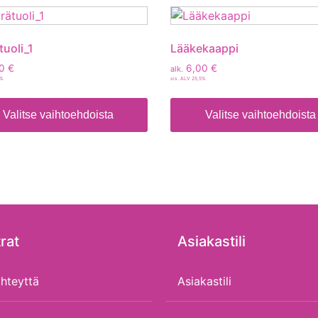
tuoli_1
Lääkekaappi
00
€
6,00
€
alk.
5%
sis. ALV 25,5%
Valitse vaihtoehdoista
Valitse vaihtoehdoista
rat
Asiakastili
hteyttä
Asiakastili