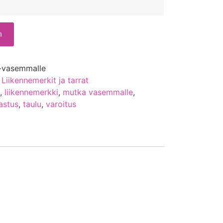
n
-vasemmalle
,
Liikennemerkit ja tarrat
i
,
liikennemerkki
,
mutka vasemmalle
,
astus
,
taulu
,
varoitus