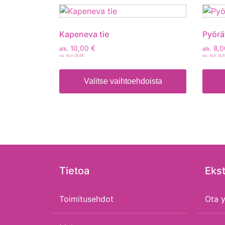
Kapeneva tie
Pyörä
10,00
€
8,
alk.
alk.
sis. ALV 25,5%
sis. ALV 25,
Valitse vaihtoehdoista
Tietoa
Ekst
Toimitusehdot
Ota y