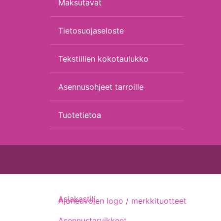
Maksutavat
Tietosuojaseloste
Tekstiilien kokotaulukko
Asennusohjeet tarroille
Tuotetietoa
Asiakastili
Ajoneuvojen logo / merkkituotteet
Asennustarvikkeet