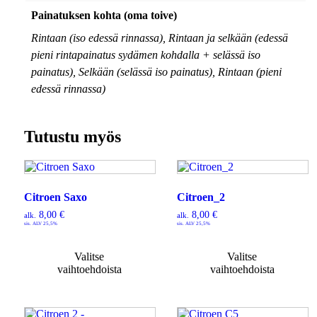
Painatuksen kohta (oma toive)
Rintaan (iso edessä rinnassa), Rintaan ja selkään (edessä
pieni rintapainatus sydämen kohdalla + selässä iso
painatus), Selkään (selässä iso painatus), Rintaan (pieni
edessä rinnassa)
Tutustu myös
Citroen Saxo
Citroen_2
8,00
€
8,00
€
alk.
alk.
sis. ALV 25,5%
sis. ALV 25,5%
Valitse
Valitse
vaihtoehdoista
vaihtoehdoista