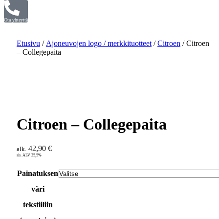
Ota yhteyttä
Etusivu
/
Ajoneuvojen logo / merkkituotteet
/
Citroen
/ Citroen
– Collegepaita
Citroen – Collegepaita
42,90
€
alk.
sis. ALV 25,5%
Painatuksen
väri
tekstiiliin