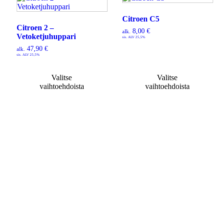
Citroen C5
Citroen 2 –
8,00
€
alk.
Vetoketjuhuppari
sis. ALV 25,5%
47,90
€
alk.
sis. ALV 25,5%
Valitse
Valitse
vaihtoehdoista
vaihtoehdoista
Tietoa
Toimitusehdot
Maksutavat