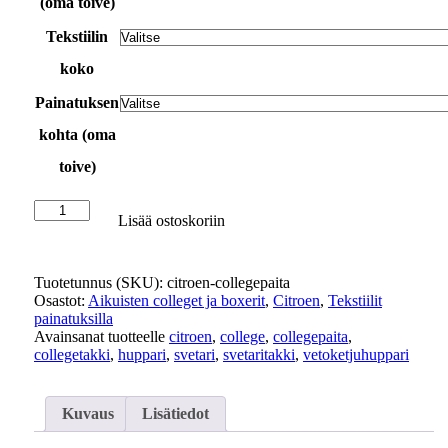
(oma toive)
Tekstiilin
koko
Painatuksen
kohta (oma
toive)
Lisää ostoskoriin
Tuotetunnus (SKU):
citroen-collegepaita
Osastot:
Aikuisten colleget ja boxerit
,
Citroen
,
Tekstiilit
painatuksilla
Avainsanat tuotteelle
citroen
,
college
,
collegepaita
,
collegetakki
,
huppari
,
svetari
,
svetaritakki
,
vetoketjuhuppari
Kuvaus
Lisätiedot