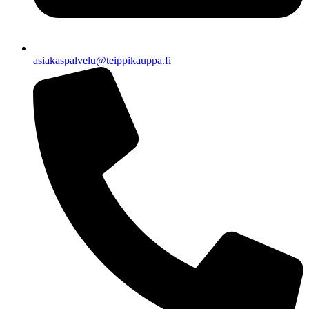
asiakaspalvelu@teippikauppa.fi