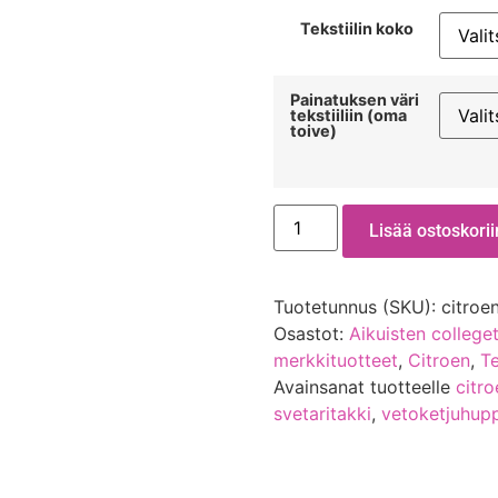
Tekstiilin koko
Painatuksen väri
tekstiiliin (oma
toive)
Lisää ostoskorii
Tuotetunnus (SKU):
citroe
Osastot:
Aikuisten colleget
merkkituotteet
,
Citroen
,
Te
Avainsanat tuotteelle
citr
svetaritakki
,
vetoketjuhupp