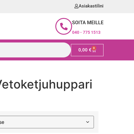
Asiakastilini
SOITA MEILLE
040 - 775 1513
0
0,00
€
Vetoketjuhuppari