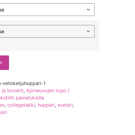
n
n-vetoketjuhuppari-1
 ja boxerit
,
Ajoneuvojen logo /
kstiilit painatuksilla
oen
,
collegetakki
,
huppari
,
svetari
,
ari