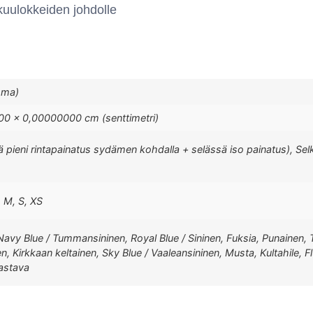
 kuulokkeiden johdolle
mma)
0 × 0,00000000 cm (senttimetri)
ä pieni rintapainatus sydämen kohdalla + selässä iso painatus), Selk
, M, S, XS
 Navy Blue / Tummansininen, Royal Blue / Sininen, Fuksia, Punainen, 
nen, Kirkkaan keltainen, Sky Blue / Vaaleansininen, Musta, Kultahile, 
jastava