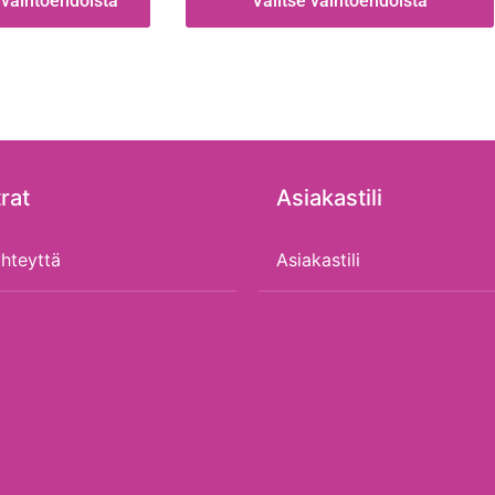
 vaihtoehdoista
Valitse vaihtoehdoista
rat
Asiakastili
hteyttä
Asiakastili