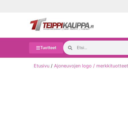
Tuotteet
Etusivu
/
Ajoneuvojen logo / merkkituottee