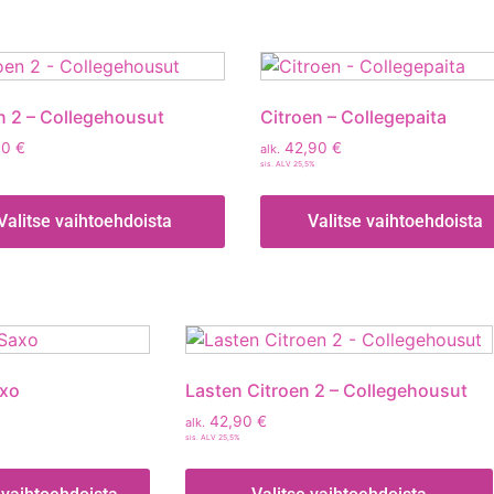
n 2 – Collegehousut
Citroen – Collegepaita
90
€
42,90
€
alk.
sis. ALV 25,5%
Valitse vaihtoehdoista
Valitse vaihtoehdoista
axo
Lasten Citroen 2 – Collegehousut
42,90
€
alk.
sis. ALV 25,5%