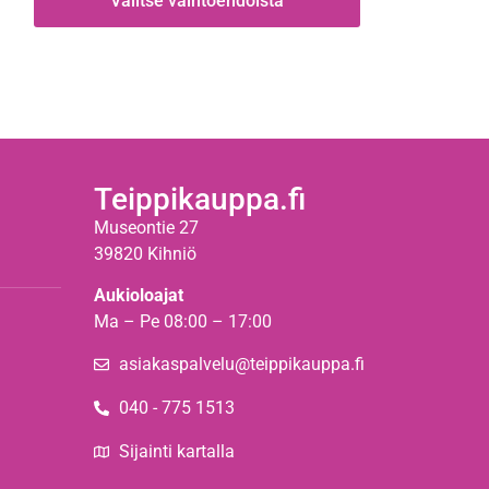
Valitse vaihtoehdoista
Teippikauppa.fi
Museontie 27
39820 Kihniö
Aukioloajat
Ma – Pe 08:00 – 17:00
asiakaspalvelu@teippikauppa.fi
040 - 775 1513
Sijainti kartalla