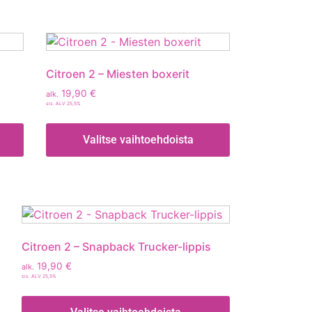
Citroen 2 – Miesten boxerit
19,90
€
alk.
sis. ALV 25,5%
Valitse vaihtoehdoista
Citroen 2 – Snapback Trucker-lippis
19,90
€
alk.
sis. ALV 25,5%