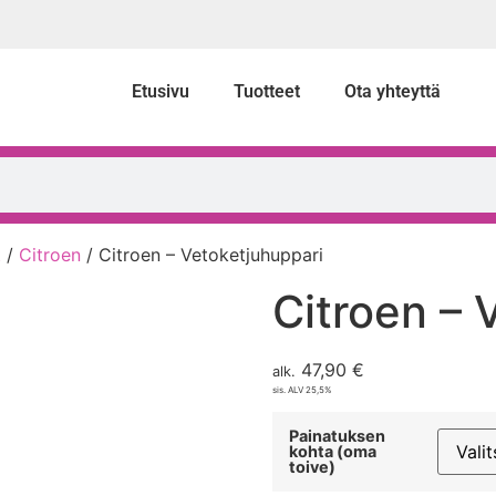
Etusivu
Tuotteet
Ota yhteyttä
t
/
Citroen
/ Citroen – Vetoketjuhuppari
Citroen – 
47,90
€
alk.
sis. ALV 25,5%
Painatuksen
kohta (oma
toive)