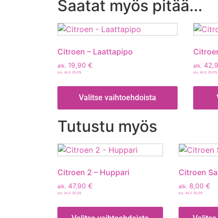
Saatat myös pitää...
Citroen – Laattapipo
Citroe
19,90
€
42,
alk.
alk.
sis. ALV 25,5%
sis. ALV 25,5%
Valitse vaihtoehdoista
Tutustu myös
Citroen 2 – Huppari
Citroen S
47,90
€
8,00
€
alk.
alk.
sis. ALV 25,5%
sis. ALV 25,5%