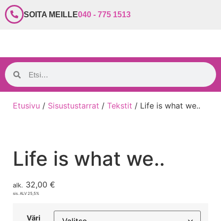
SOITA MEILLE
040 - 775 1513
Etusivu
/
Sisustustarrat
/
Tekstit
/ Life is what we..
Life is what we..
32,00
€
alk.
sis. ALV 25,5%
Väri