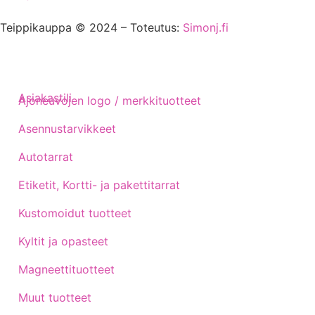
Teippikauppa © 2024 – Toteutus:
Simonj.fi
Asiakastili
Ajoneuvojen logo / merkkituotteet
Asennustarvikkeet
Autotarrat
Etiketit, Kortti- ja pakettitarrat
Kustomoidut tuotteet
Kyltit ja opasteet
Magneettituotteet
Muut tuotteet