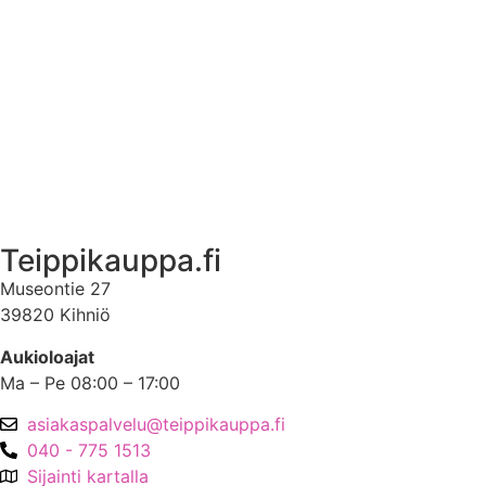
Ekstrat
Ota yhteyttä
Asiakastili
Asiakastili
Teippikauppa.fi
Museontie 27
39820 Kihniö
Aukioloajat
Ma – Pe 08:00 – 17:00
asiakaspalvelu@teippikauppa.fi
040 - 775 1513
Sijainti kartalla