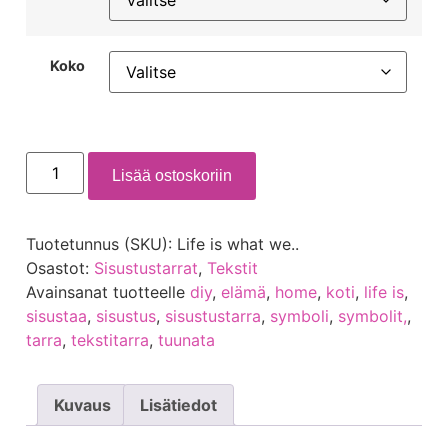
Koko
Lisää ostoskoriin
Tuotetunnus (SKU):
Life is what we..
Osastot:
Sisustustarrat
,
Tekstit
Avainsanat tuotteelle
diy
,
elämä
,
home
,
koti
,
life is
,
sisustaa
,
sisustus
,
sisustustarra
,
symboli
,
symbolit,
,
tarra
,
tekstitarra
,
tuunata
Kuvaus
Lisätiedot