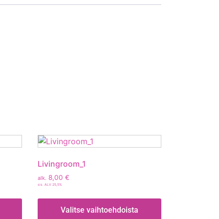
Livingroom_1
8,00
€
alk.
sis. ALV 25,5%
Valitse vaihtoehdoista