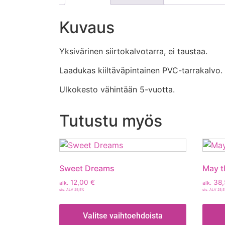
Kuvaus
Yksivärinen siirtokalvotarra, ei taustaa.
Laadukas kiiltäväpintainen PVC-tarrakalvo.
Ulkokesto vähintään 5-vuotta.
Tutustu myös
Sweet Dreams
May 
12,00
€
38
alk.
alk.
sis. ALV 25,5%
sis. ALV 25,
Valitse vaihtoehdoista