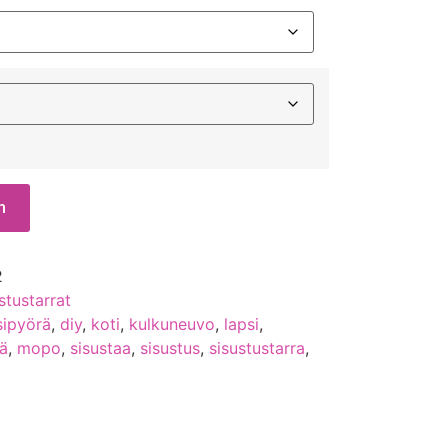
n
2
stustarrat
sipyörä
,
diy
,
koti
,
kulkuneuvo
,
lapsi
,
ä
,
mopo
,
sisustaa
,
sisustus
,
sisustustarra
,