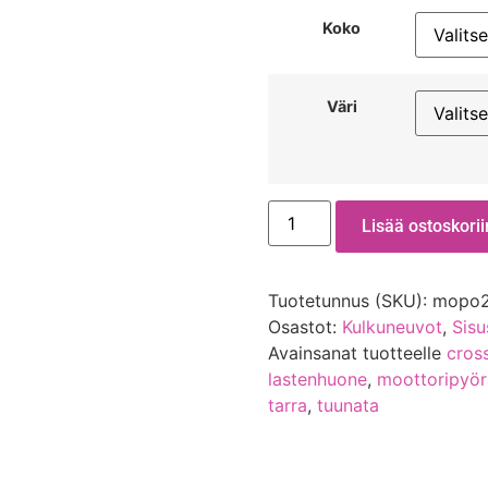
Koko
Väri
Lisää ostoskorii
Tuotetunnus (SKU):
mopo
Osastot:
Kulkuneuvot
,
Sisu
Avainsanat tuotteelle
cros
lastenhuone
,
moottoripyör
tarra
,
tuunata