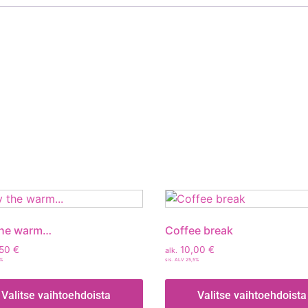
the warm…
Coffee break
,50
€
10,00
€
alk.
5%
sis. ALV 25,5%
Valitse vaihtoehdoista
Valitse vaihtoehdoista