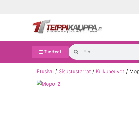
Tuotteet
Etusivu
/
Sisustustarrat
/
Kulkuneuvot
/ Mo