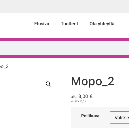
Etusivu
Tuotteet
Ota yhteyttä
po_2
Mopo_2
8,00
€
alk.
sis. ALV 25,5%
Peilikuva