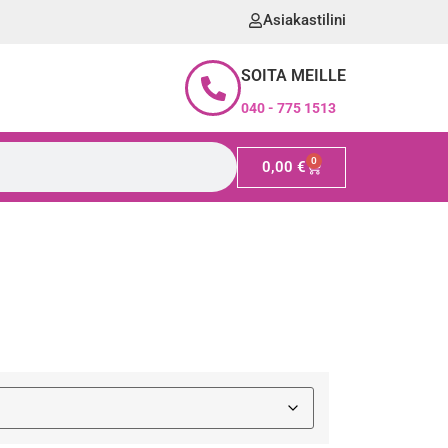
Asiakastilini
SOITA MEILLE
040 - 775 1513
0
0,00
€