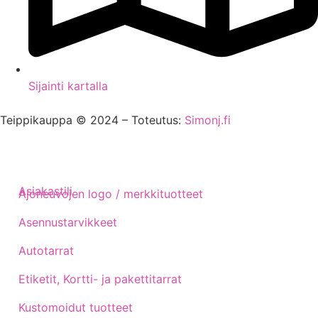
Sijainti kartalla
Teippikauppa © 2024 – Toteutus:
Simonj.fi
Asiakastili
Ajoneuvojen logo / merkkituotteet
Asennustarvikkeet
Autotarrat
Etiketit, Kortti- ja pakettitarrat
Kustomoidut tuotteet