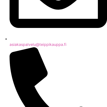
asiakaspalvelu@teippikauppa.fi