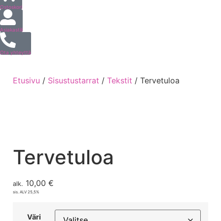
Ostoskori
Asiakastili
Ota yhteyttä
Etusivu
/
Sisustustarrat
/
Tekstit
/ Tervetuloa
Tervetuloa
10,00
€
alk.
sis. ALV 25,5%
Väri