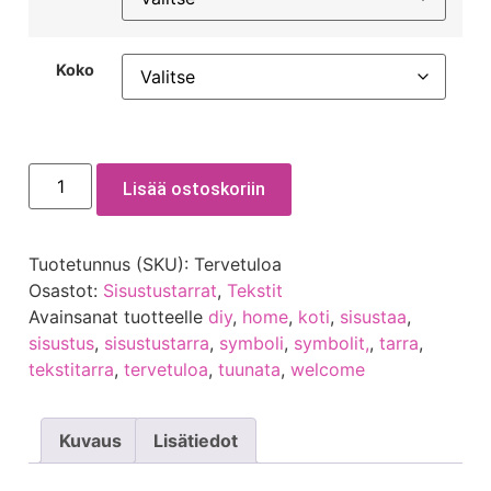
Koko
Lisää ostoskoriin
Tuotetunnus (SKU):
Tervetuloa
Osastot:
Sisustustarrat
,
Tekstit
Avainsanat tuotteelle
diy
,
home
,
koti
,
sisustaa
,
sisustus
,
sisustustarra
,
symboli
,
symbolit,
,
tarra
,
tekstitarra
,
tervetuloa
,
tuunata
,
welcome
Kuvaus
Lisätiedot