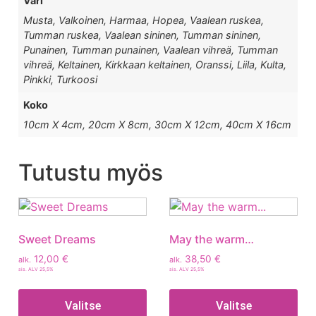
Väri
Musta, Valkoinen, Harmaa, Hopea, Vaalean ruskea,
Tumman ruskea, Vaalean sininen, Tumman sininen,
Punainen, Tumman punainen, Vaalean vihreä, Tumman
vihreä, Keltainen, Kirkkaan keltainen, Oranssi, Liila, Kulta,
Pinkki, Turkoosi
Koko
10cm X 4cm, 20cm X 8cm, 30cm X 12cm, 40cm X 16cm
Tutustu myös
Sweet Dreams
May the warm…
12,00
€
38,50
€
alk.
alk.
sis. ALV 25,5%
sis. ALV 25,5%
Valitse
Valitse