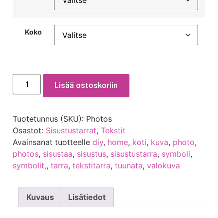
Koko
Lisää ostoskoriin
Tuotetunnus (SKU):
Photos
Osastot:
Sisustustarrat
,
Tekstit
Avainsanat tuotteelle
diy
,
home
,
koti
,
kuva
,
photo
,
photos
,
sisustaa
,
sisustus
,
sisustustarra
,
symboli
,
symbolit,
,
tarra
,
tekstitarra
,
tuunata
,
valokuva
Kuvaus
Lisätiedot