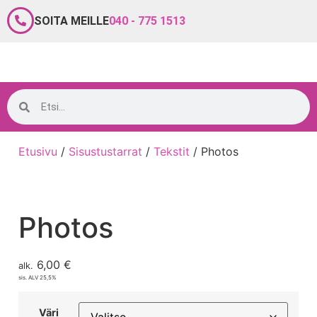
SOITA MEILLE
040 - 775 1513
Etusivu
/
Sisustustarrat
/
Tekstit
/ Photos
Photos
6,00
€
alk.
sis. ALV 25,5%
Väri