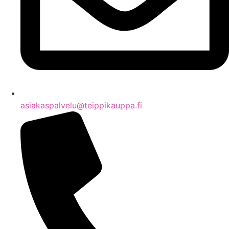
asiakaspalvelu@teippikauppa.fi