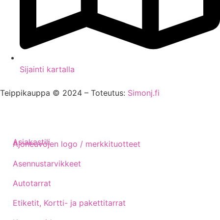
Sijainti kartalla
Teippikauppa © 2024 – Toteutus:
Simonj.fi
Asiakastili
Ajoneuvojen logo / merkkituotteet
Asennustarvikkeet
Autotarrat
Etiketit, Kortti- ja pakettitarrat