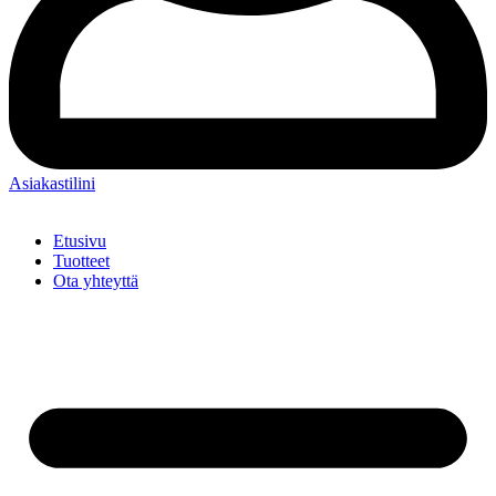
Asiakastilini
Etusivu
Tuotteet
Ota yhteyttä