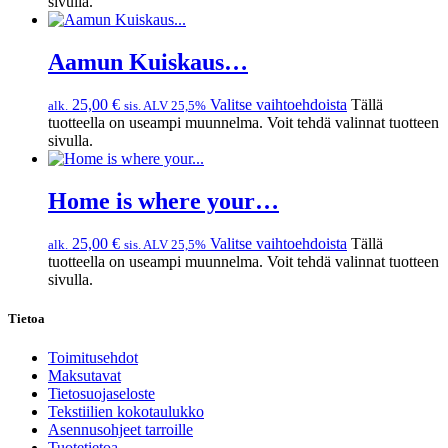
sivulla.
Aamun Kuiskaus…
25,00
€
Valitse vaihtoehdoista
Tällä
alk.
sis. ALV 25,5%
tuotteella on useampi muunnelma. Voit tehdä valinnat tuotteen
sivulla.
Home is where your…
25,00
€
Valitse vaihtoehdoista
Tällä
alk.
sis. ALV 25,5%
tuotteella on useampi muunnelma. Voit tehdä valinnat tuotteen
sivulla.
Tietoa
Toimitusehdot
Maksutavat
Tietosuojaseloste
Tekstiilien kokotaulukko
Asennusohjeet tarroille
Tuotetietoa