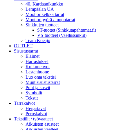
40. Kardaanikunkku
Lempäälän UA
Moottorikelkka tarrat
Moottoripyörä / mopotarrat
Sinkkujen tuotteet
ST-tuottet (Sinkkutapahtumat.fi)
VS-tuotteet (Vaellussinkut)
Team Koeajo
OUTLET
Sisustustarrat
Eläimet
Harrastukset
Kulkuneuvot
Lastenhuone
Luo oma tekstisi
Muut sisustustarrat
Puut ja kasvit
Symbolit
Tekstit
Tarrakalvot
Heijastavat
Peruskalvot
Tekstiilit / työvaatteet
Aikuisten asusteet
Aikuisten vaatteet