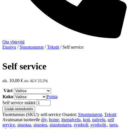
Ota yhteyttä
Etusivu
/
Sisustustarrat
/
Tekstit
/ Self service
Self service
10,00
€
alk.
sis. ALV 25,5%
Väri
Koko
Poista
Self service määrä
Lisää ostoskoriin
Tuotetunnus (SKU):
self-service
Osastot:
Sisustustarrat
,
Tekstit
Avainsanat tuotteelle
diy
,
home
,
itsepalvelu
,
koti
,
palvelu
,
self
service
,
sisustaa
,
sisustus
,
sisustustarra
,
symboli
,
symbolit,
,
tarra
,