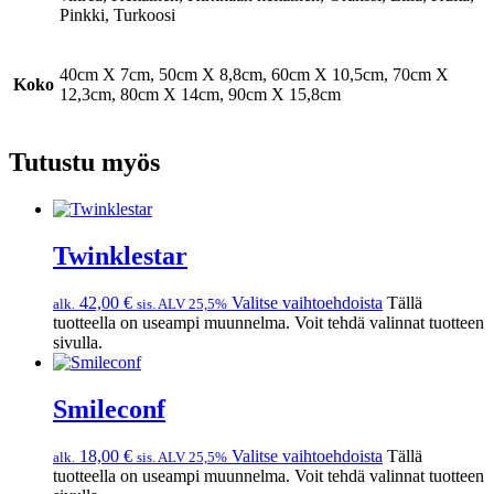
Pinkki, Turkoosi
40cm X 7cm, 50cm X 8,8cm, 60cm X 10,5cm, 70cm X
Koko
12,3cm, 80cm X 14cm, 90cm X 15,8cm
Tutustu myös
Twinklestar
42,00
€
Valitse vaihtoehdoista
Tällä
alk.
sis. ALV 25,5%
tuotteella on useampi muunnelma. Voit tehdä valinnat tuotteen
sivulla.
Smileconf
18,00
€
Valitse vaihtoehdoista
Tällä
alk.
sis. ALV 25,5%
tuotteella on useampi muunnelma. Voit tehdä valinnat tuotteen