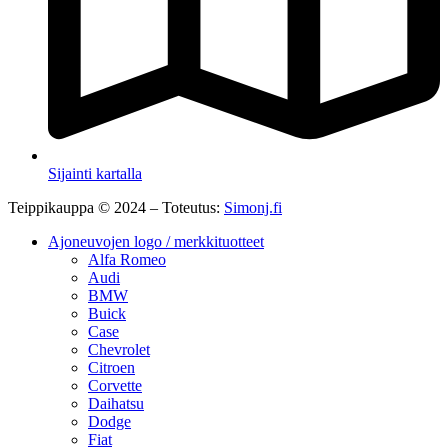
Sijainti kartalla
Teippikauppa © 2024 – Toteutus:
Simonj.fi
Ajoneuvojen logo / merkkituotteet
Alfa Romeo
Audi
BMW
Buick
Case
Chevrolet
Citroen
Corvette
Daihatsu
Dodge
Fiat