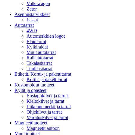
Volkswagen
Zetor
Asennustarvikkeet
Lastat
Autotarrat
4WD
Automerkkien logot
Eläintarrat
Kylkiraidat
Muut autotarrat
Ralliautotarrat
Takalasitarrat
Tuulilasitarrat
Etiketit, Kortti- ja pakettitarrat
Kortti- ja pakettitarrat
Kustomoidut tuotteet
Kyltit ja opasteet
Ensiapukilvet ja tarrat
Kieltokilvet ja tarrat
Liikennemerkit ja tarrat
Ohjekilvet ja tarrat
Varoituskilvet ja tarrat
Magneettituotteet
Magneetit autoon
Muut tuotteet