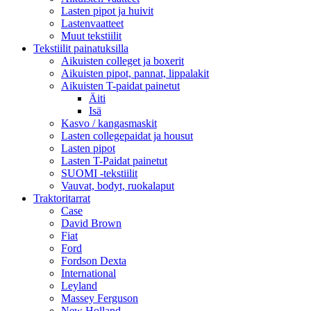
Lasten pipot ja huivit
Lastenvaatteet
Muut tekstiilit
Tekstiilit painatuksilla
Aikuisten colleget ja boxerit
Aikuisten pipot, pannat, lippalakit
Aikuisten T-paidat painetut
Äiti
Isä
Kasvo / kangasmaskit
Lasten collegepaidat ja housut
Lasten pipot
Lasten T-Paidat painetut
SUOMI -tekstiilit
Vauvat, bodyt, ruokalaput
Traktoritarrat
Case
David Brown
Fiat
Ford
Fordson Dexta
International
Leyland
Massey Ferguson
New Holland