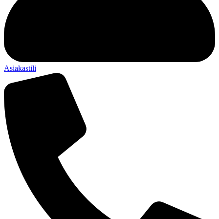
Asiakastili