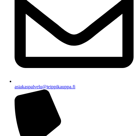
asiakaspalvelu@teippikauppa.fi